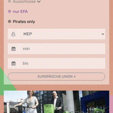
Ausschüsse
Ausschüsse
nur EFA
nur EFA
Pirates only
Pirates only
EUROPÄISCHE UNION