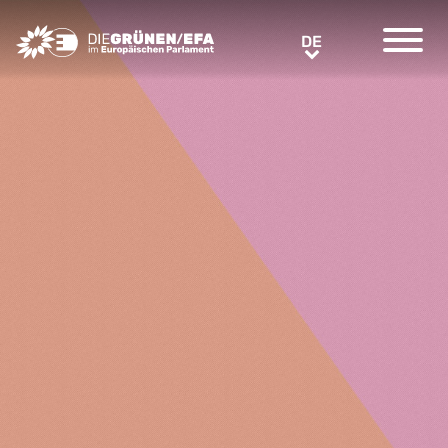
Greens/EFA Home
DE
DE