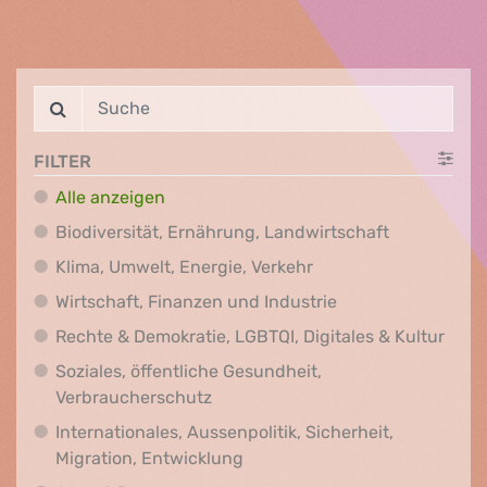
FILTER
Alle anzeigen
Biodiversit
Biodiversität, Ernährung, Landwirtschaft
Klima, Umwelt, Energi
Klima, Umwelt, Energie, Verkehr
Wirtschaft, Finanz
Wirtschaft, Finanzen und Industrie
Recht
Rechte & Demokratie, LGBTQI, Digitales & Kultur
Soziales, öffentliche Gesundheit,
Soziales, öffentliche Gesundheit
Verbraucherschutz
Internationales, Aussenpolitik, Sicherheit,
Internationales, Aussenpolitik
Migration, Entwicklung