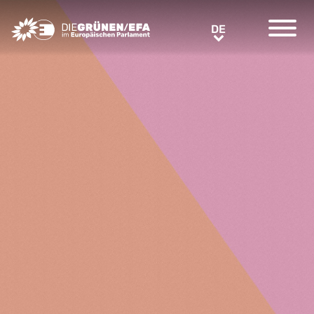
Greens/EFA Home
DE
DE