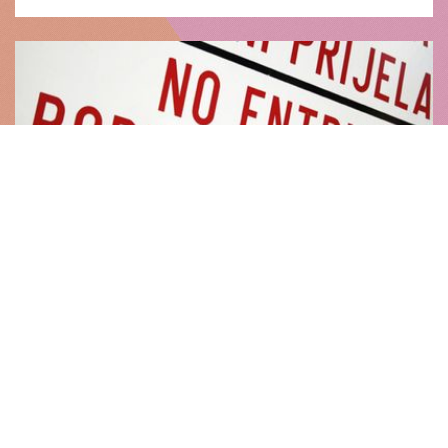
Presse­mitteilung |
29.06.2011
Schengen
Zu den Plänen, das Schengenabkommen unter
gewissen Bedingungen auszusetzen und
nationale Grenzkontrollen zu erlauben, erklären
Rebecca Harms und Dany Cohn-Bendit, Ko-
Vorsitzende der Fraktion Die Grünen/EFA im
Europäischen Parlament: "Der Europäische Rat
hat die Kommission beauftragt, bis S...