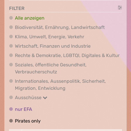
FILTER
Alle anzeigen
Biodiversit
Biodiversität, Ernährung, Landwirtschaft
Klima, Umwelt, Energi
Klima, Umwelt, Energie, Verkehr
Wirtschaft, Finanz
Wirtschaft, Finanzen und Industrie
Recht
Rechte & Demokratie, LGBTQI, Digitales & Kultur
Soziales, öffentliche Gesundheit,
Soziales, öffentliche Gesundheit
Verbraucherschutz
Internationales, Aussenpolitik, Sicherheit,
Internationales, Aussenpolitik
Migration, Entwicklung
Ausschüsse
Ausschüsse
nur EFA
nur EFA
Pirates only
Pirates only