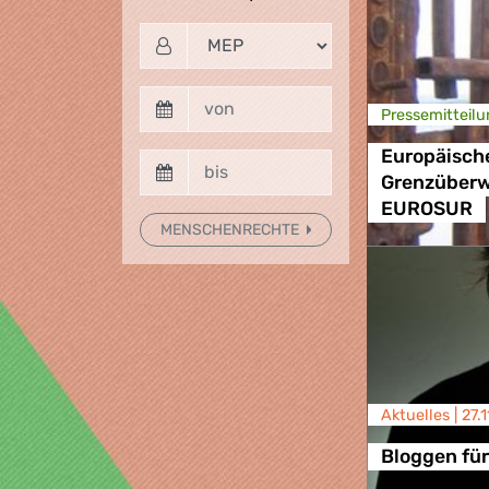
Presse­mitteilu
Europäisch
Grenzüber
EUROSUR
MENSCHENRECHTE
Aktuelles |
27.
Bloggen für