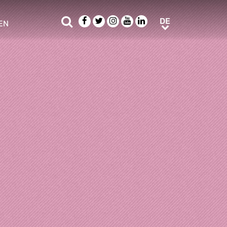
Suche
Facebook
Twitter
Instagram
Youtube
LinkedIn
DE
DE
EN
e sub menu