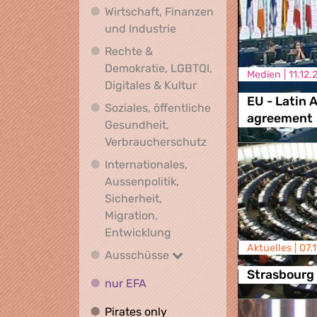
Wirtschaft, Finanzen
Wirtschaft, Finanzen und I
und Industrie
Rechte &
Demokratie, LGBTQI,
Medien |
11.12.
Rechte & Demokratie, L
Digitales & Kultur
EU - Latin 
Soziales, öffentliche
agreement
Gesundheit,
Soziales, öffentlich
Verbraucherschutz
Internationales,
Aussenpolitik,
Sicherheit,
Migration,
Internationales, Aussenpoli
Entwicklung
Aktuelles |
07.
Ausschüsse
Ausschüsse
Strasbourg
nur EFA
nur EFA
Pirates only
Pirates only