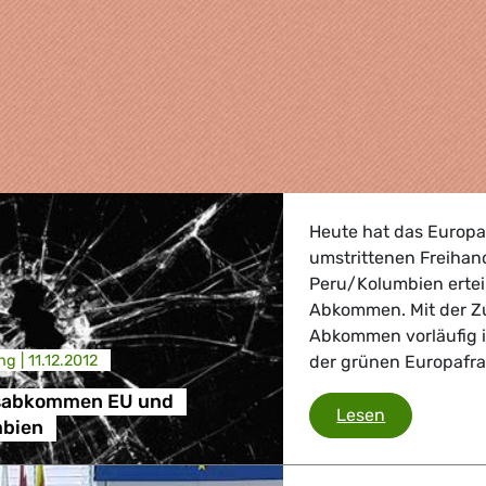
Heute hat das Europ
umstrittenen Freiha
Peru/Kolumbien ertei
Abkommen. Mit der Z
Abkommen vorläufig in
ng |
11.12.2012
der grünen Europafrak
lsabkommen EU und
, Landwirtschaft
Freihandel
Lesen
mbien
 Verkehr