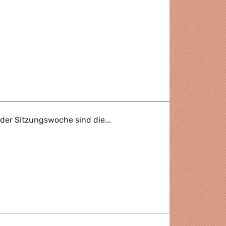
n America free trade agreement
er Sitzungswoche sind die...
Flash