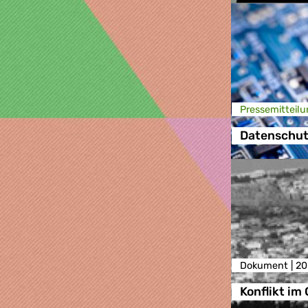
Presse­mitteilu
Datenschut
Dokument |
20
Konflikt im