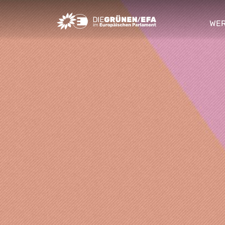
Greens/EFA Home
WER
sho