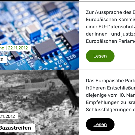
Zur Aussprache des E
Europäischen Kommis
einer EU-Datenschutzri
der innen- und justiz
Europäischen Parlamen
ng |
22.11.2012
Datenschut
Lesen
z
Das Europäische Parl
früheren Entschließ
diejenige vom 10. Mä
Empfehlungen zu Israe
Schlussfolgerungen d
.11.2012
Konflikt im 
Lesen
 Gazastreifen