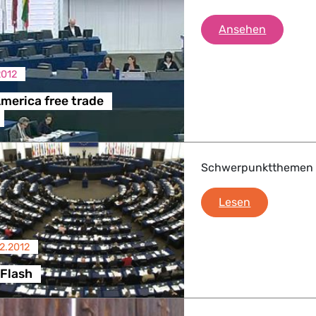
ndustrie
EU - Lati
Ansehen
2012
GBTQI, Digitales & Kultur
America free trade
e Gesundheit, Verbraucherschutz
Schwerpunktthemen d
Strasbourg 
Lesen
tik, Sicherheit, Migration, Entwicklung
12.2012
 Flash