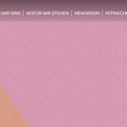
 WIR SIND
WOFÜR WIR STEHEN
NEWSROOM
MITMACH
w/hide sub menu
show/hide sub menu
show/hide sub menu
show/hid