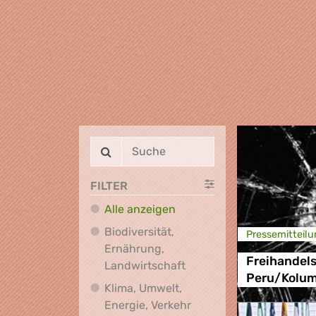
FILTER
Alle anzeigen
Biodiversität,
Presse­mitteilu
Ernährung,
Freihande
Biodiversität, Ernährung
Landwirtschaft
Peru/Kolu
Klima, Umwelt,
Klima, Umwelt, Energie,
Energie, Verkehr