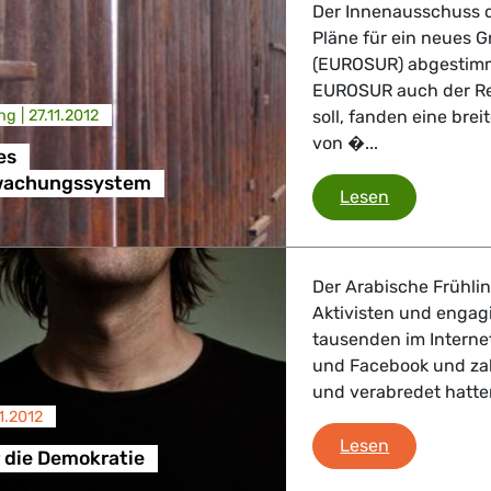
Der Innenausschuss d
Pläne für ein neues
(EUROSUR) abgestimmt
EUROSUR auch der Ret
ng |
27.11.2012
soll, fanden eine brei
von �...
es
wachungssystem
Europäisch
Lesen
Der Arabische Frühli
Aktivisten und engagi
tausenden im Internet
und Facebook und zah
und verabredet hatte
11.2012
Bloggen für
Lesen
 die Demokratie