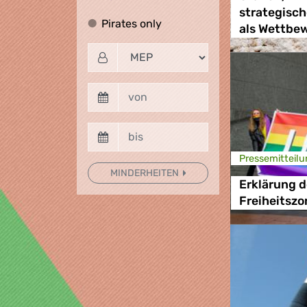
strategisch
Pirates only
Pirates only
als Wettbew
Presse­mitteilu
MINDERHEITEN
Erklärung d
Freiheitszo