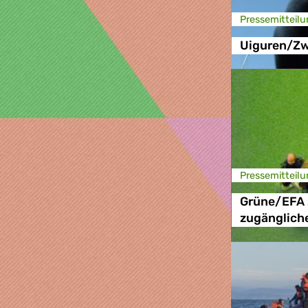
Presse­mitteilu
Uiguren/Zw
Presse­mitteilu
Grüne/EFA 
zugängliche