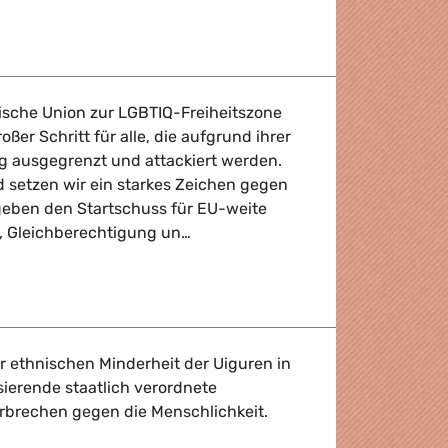
fordern Ausbau strategischer Schlüsselindustrien als Wettb
äische Union zur LGBTIQ-Freiheitszone
oßer Schritt für alle, die aufgrund ihrer
ng ausgegrenzt und attackiert werden.
d setzen wir ein starkes Zeichen gegen
eben den Startschuss für EU-weite
it, Gleichberechtigung un…
er EU zur LGBTIQ-Freiheitszone
r ethnischen Minderheit der Uiguren in
sierende staatlich verordnete
rbrechen gegen die Menschlichkeit.