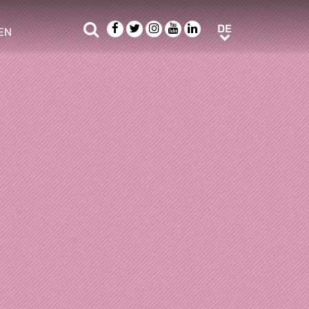
Suche
Facebook
Twitter
Instagram
Youtube
LinkedIn
DE
DE
EN
e sub menu