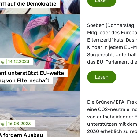
Lesen
iff auf die Demokratie
 Verkehr
ndustrie
Soeben (Donnerstag, 
Mitglieder des Europ
Elternzertifikats. Das
Kinder in jedem EU-Mi
GBTQI, Digitales & Kultur
Sorgerecht, Unterhalt
ng |
14.12.2023
das EU-Parlament di
nt unterstützt EU-weite
e Gesundheit, Verbraucherschutz
EU-Parlamen
Lesen
g von Elternschaft
Die Grünen/EFA-Frakt
eine CO2-neutrale Indu
tik, Sicherheit, Migration, Entwicklung
von entscheidender B
ng |
16.03.2023
unterstützen mit dem
2030 erheblich zu re
 fordern Ausbau