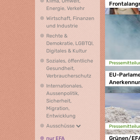
Klima, Umwelt,
Frontalangr
Klima, Umwelt, Energie,
Energie, Verkehr
Wirtschaft, Finanzen
Wirtschaft, Finanzen und I
und Industrie
Rechte &
Demokratie, LGBTQI,
Rechte & Demokratie, L
Digitales & Kultur
Soziales, öffentliche
Presse­mitteilu
Gesundheit,
EU-Parlame
Soziales, öffentlich
Verbraucherschutz
Anerkennun
Internationales,
Aussenpolitik,
Sicherheit,
Migration,
Internationales, Aussenpoli
Entwicklung
Ausschüsse
Ausschüsse
Presse­mitteilu
nur EFA
nur EFA
Grünen/EFA