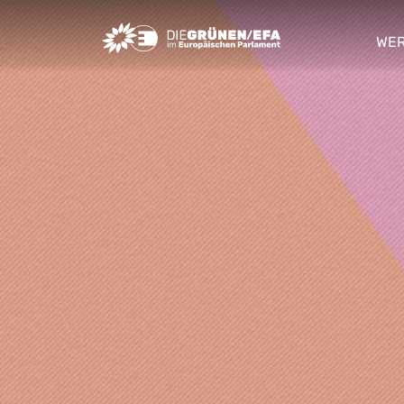
Greens/EFA Home
WER
sho