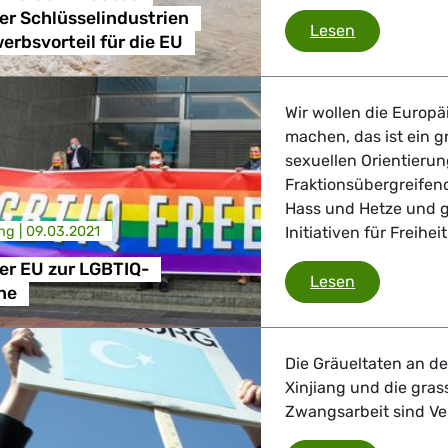
er Schlüsselindustrien
Grünen/EFA 
Lesen
erbsvorteil für die EU
Wir wollen die Europ
machen, das ist ein gr
sexuellen Orientieru
Fraktionsübergreifen
Hass und Hetze und g
ng |
09.03.2021
Initiativen für Freihe
er EU zur LGBTIQ-
Erklärung d
Lesen
ne
Die Gräueltaten an de
Xinjiang und die gras
Zwangsarbeit sind Ve