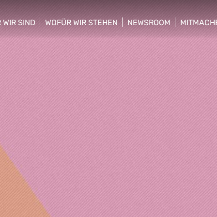
 WIR SIND
WOFÜR WIR STEHEN
NEWSROOM
MITMACH
w/hide sub menu
show/hide sub menu
show/hide sub menu
show/hid