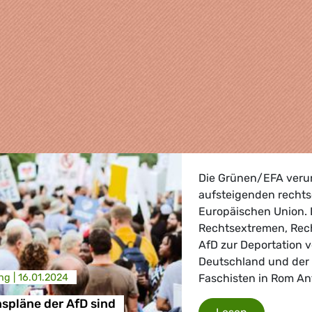
Die Grünen/EFA verurt
aufsteigenden recht
Europäischen Union. 
Rechtsextremen, Rech
AfD zur Deportation 
Deutschland und der
ng |
16.01.2024
Faschisten in Rom A
, Landwirtschaft
spläne der AfD sind
Deportations