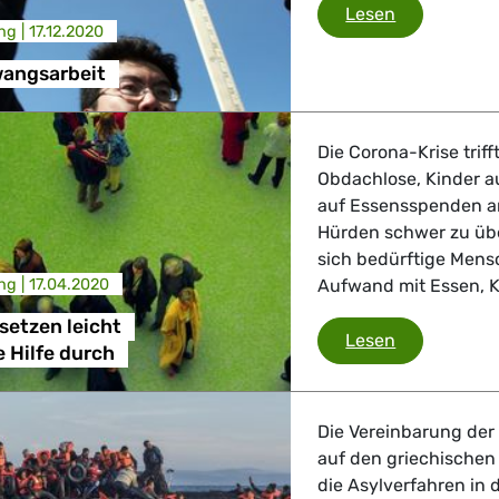
Uiguren/Zw
Lesen
ng |
17.12.2020
angsarbeit
Die Corona-Krise triff
Obdachlose, Kinder a
auf Essensspenden an
Hürden schwer zu über
sich bedürftige Mens
ng |
17.04.2020
Aufwand mit Essen, 
setzen leicht
Grüne/EFA s
Lesen
 Hilfe durch
Die Vereinbarung der
auf den griechischen 
die Asylverfahren in 