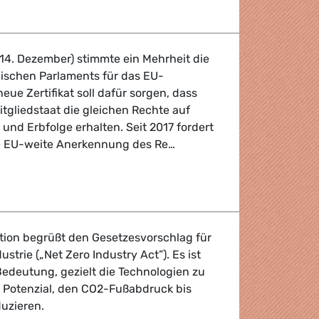
14. Dezember) stimmte ein Mehrheit die
äischen Parlaments für das EU-
 neue Zertifikat soll dafür sorgen, dass
tgliedstaat die gleichen Rechte auf
 und Erbfolge erhalten. Seit 2017 fordert
e EU-weite Anerkennung des Re…
t unterstützt EU-weite Anerkennung von Elternschaft
ion begrüßt den Gesetzesvorschlag für
strie („Net Zero Industry Act”). Es ist
edeutung, gezielt die Technologien zu
 Potenzial, den CO2-Fußabdruck bis
duzieren.