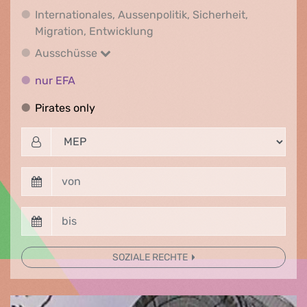
Internationales, Aussenpolitik, Sicherheit,
Internationales, Aussenpolitik
Migration, Entwicklung
Ausschüsse
Ausschüsse
nur EFA
nur EFA
Pirates only
Pirates only
SOZIALE RECHTE