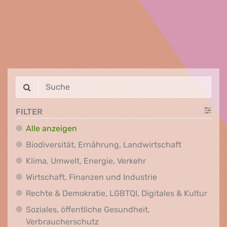
FILTER
Alle anzeigen
Biodiversit
Biodiversität, Ernährung, Landwirtschaft
Klima, Umwelt, Energi
Klima, Umwelt, Energie, Verkehr
Wirtschaft, Finanz
Wirtschaft, Finanzen und Industrie
Recht
Rechte & Demokratie, LGBTQI, Digitales & Kultur
Soziales, öffentliche Gesundheit,
Soziales, öffentliche Gesundheit
Verbraucherschutz