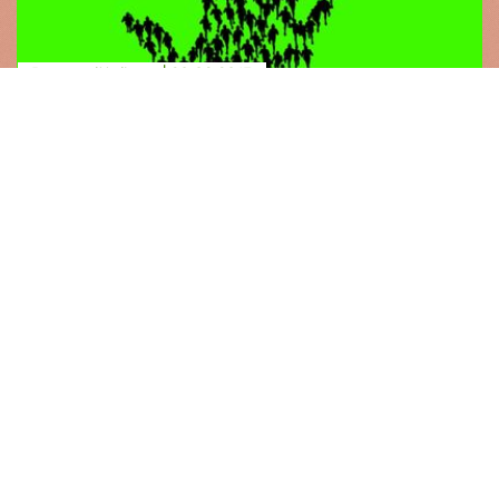
Presse­mitteilung |
28.02.2013
Jugendgarantie
Der Rat der EU "Beschäftigung, Sozialpolitik,
Gesundheit und Verbraucherschutz" hat heute
die Jugendgarantie beschlossen.
Mitgliedstaaten verpflichten sich damit, dafür zu
sorgen, dass Jugendliche spätestens nach vier
Monaten Arbeitslosigkeit eine hochwertige
Arbeitsstelle oder einen Au...
Jugendgarantie
Lesen