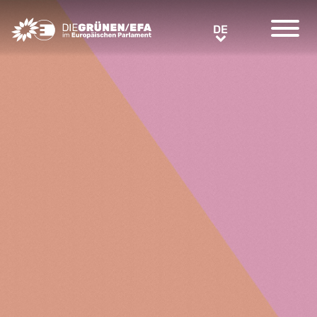
Greens/EFA Home
DE
DE