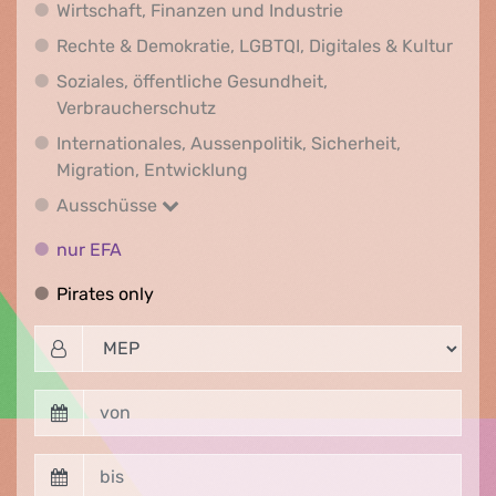
Wirtschaft, Finanz
Wirtschaft, Finanzen und Industrie
Recht
Rechte & Demokratie, LGBTQI, Digitales & Kultur
Soziales, öffentliche Gesundheit,
Soziales, öffentliche Gesundheit
Verbraucherschutz
Internationales, Aussenpolitik, Sicherheit,
Internationales, Aussenpolitik
Migration, Entwicklung
Ausschüsse
Ausschüsse
nur EFA
nur EFA
Pirates only
Pirates only