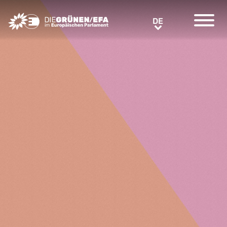
Greens/EFA Home
DE
DE