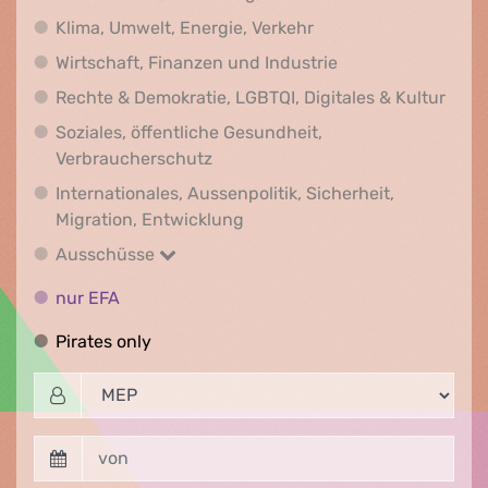
Klima, Umwelt, Energi
Klima, Umwelt, Energie, Verkehr
Wirtschaft, Finanz
Wirtschaft, Finanzen und Industrie
Recht
Rechte & Demokratie, LGBTQI, Digitales & Kultur
Soziales, öffentliche Gesundheit,
Soziales, öffentliche Gesundheit
Verbraucherschutz
Internationales, Aussenpolitik, Sicherheit,
Internationales, Aussenpolitik
Migration, Entwicklung
Ausschüsse
Ausschüsse
nur EFA
nur EFA
Pirates only
Pirates only