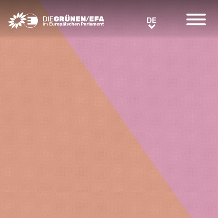
Greens/EFA Home
DE
DE