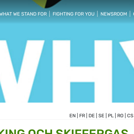
WHAT WE STAND FOR
FIGHTING FOR YOU
NEWSROOM
 menu
show/hide sub menu
show/hide sub menu
show/hide su
EN
|
FR
|
DE
|
SE
|
PL
|
RO
|
CS
ING OCH SKIFFERGAS