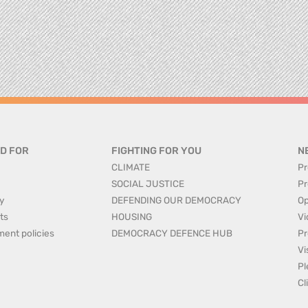
D FOR
FIGHTING FOR YOU
N
CLIMATE
Pr
SOCIAL JUSTICE
Pr
y
DEFENDING OUR DEMOCRACY
Op
ts
HOUSING
Vi
ment policies
DEMOCRACY DEFENCE HUB
Pr
Vi
Pl
Cl