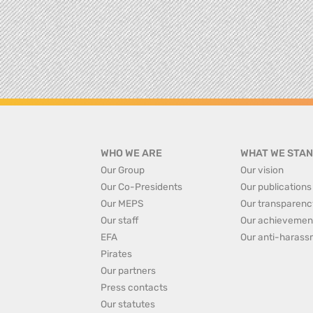
WHO WE ARE
WHAT WE STAN
Our Group
Our vision
Our Co-Presidents
Our publications
Our MEPS
Our transparenc
Our staff
Our achievemen
EFA
Our anti-harass
Pirates
Our partners
Press contacts
Our statutes