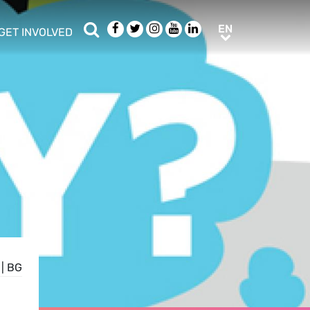
Search
Facebook
Twitter
Instagram
Youtube
LinkedIn
EN
EN
GET INVOLVED
b menu
show/hide sub menu
|
BG