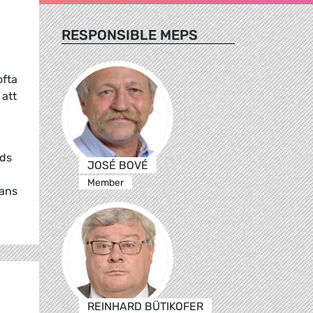
RESPONSIBLE MEPS
ofta
 att
nds
JOSÉ BOVÉ
Member
mans
REINHARD BÜTIKOFER