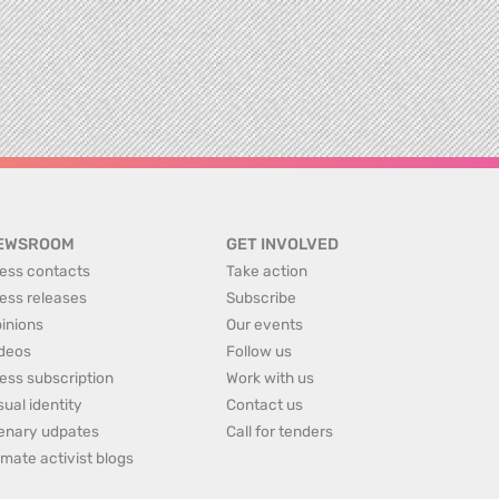
EWSROOM
GET INVOLVED
ess contacts
Take action
ess releases
Subscribe
inions
Our events
deos
Follow us
ess subscription
Work with us
sual identity
Contact us
enary udpates
Call for tenders
imate activist blogs