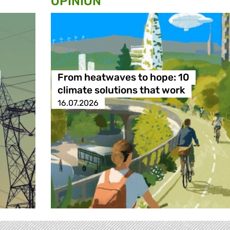
OPINION
From heatwaves to hope: 10
climate solutions that work
16.07.2026