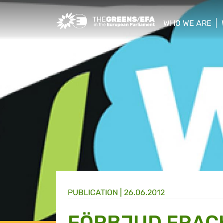
Greens/EFA Home
WHO WE ARE
show/hide sub
PUBLICATION
|
26.06.2012
FÖRBJUD FRACK