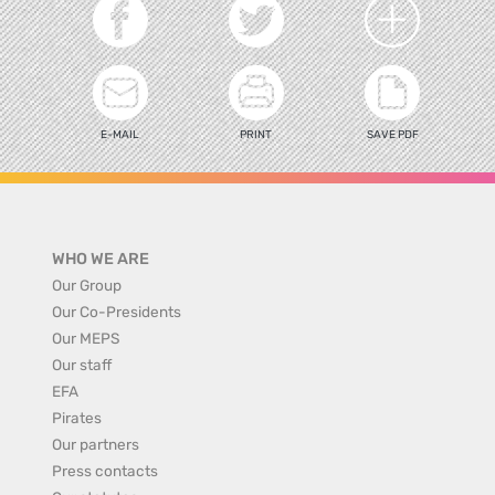
E-MAIL
PRINT
SAVE PDF
WHO WE ARE
Our Group
Our Co-Presidents
Our MEPS
Our staff
EFA
Pirates
Our partners
Press contacts