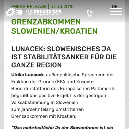
PRESS RELEASE
|
07.06.2010
DE
Greens/EFA Home
EN
EN
GRENZABKOMMEN
SLOWENIEN/KROATIEN
LUNACEK: SLOWENISCHES JA
IST STABILITÄTSANKER FÜR DIE
GANZE REGION
Ulrike Lunacek
, außenpolitische Sprecherin der
Fraktion der Grünen/EFA und Kosovo-
Berichterstatterin des Europäischen Parlaments,
begrüßt das positive Ergebnis der gestrigen
Volksabstimmung in Slowenien
zum jahrzehntelang umstrittenen
Grenzabkommen mit Kroatien:
"Das mehrheitliche Ja der SlowenInnen ist ein