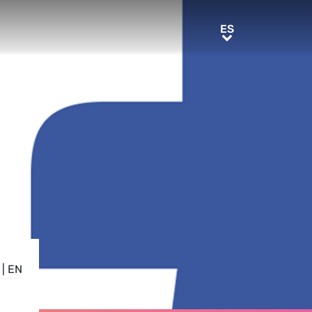
ES
ES
|
EN