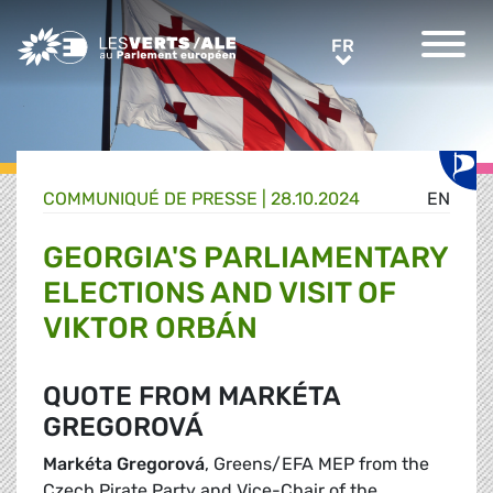
Greens/EFA Home
FR
FR
COMMUNIQUÉ DE PRESSE
|
28.10.2024
EN
GEORGIA'S PARLIAMENTARY
ELECTIONS AND VISIT OF
VIKTOR ORBÁN
QUOTE FROM MARKÉTA
GREGOROVÁ
Markéta Gregorová
, Greens/EFA MEP from the
Czech Pirate Party and Vice-Chair of the