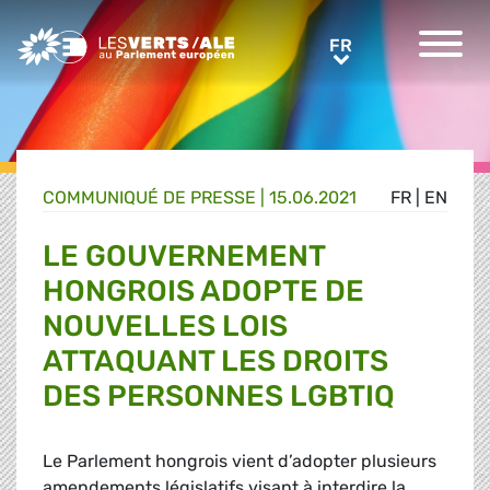
Greens/EFA Home
FR
FR
COMMUNIQUÉ DE PRESSE
|
15.06.2021
FR
|
EN
LE GOUVERNEMENT
HONGROIS ADOPTE DE
NOUVELLES LOIS
ATTAQUANT LES DROITS
DES PERSONNES LGBTIQ
Le Parlement hongrois vient d’adopter plusieurs
amendements législatifs visant à interdire la