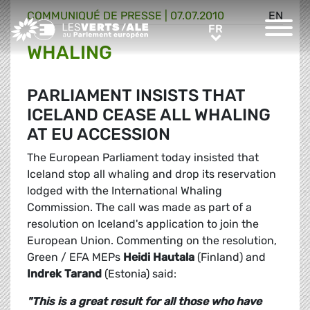
COMMUNIQUÉ DE PRESSE
|
07.07.2010
EN
Greens/EFA Home
FR
FR
WHALING
PARLIAMENT INSISTS THAT
ICELAND CEASE ALL WHALING
AT EU ACCESSION
The European Parliament today insisted that
Iceland stop all whaling and drop its reservation
lodged with the International Whaling
Commission. The call was made as part of a
resolution on Iceland's application to join the
European Union. Commenting on the resolution,
Green / EFA MEPs
Heidi Hautala
(Finland) and
Indrek Tarand
(Estonia) said:
"This is a great result for all those who have