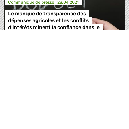
Communiqué de presse |
28.04.2021
Le manque de transparence des
dépenses agricoles et les conflits
d’intérêts minent la confiance dans le
processus décisionnel de l’UE.
Le Parlement européen a voté sur les 52 rapports
relatifs à la décharge du budget annuel 2019 des
institutions européennes, des agences et
initiatives communes. La procédure de décharge
annuelle est l’occasion pour le parlement
européen d’examiner les dépenses de l’UE et de
s’assurer de la légalité ainsi que de la bonne
gestion du budget …
Le manque de transparence des dépenses agricole
Lire