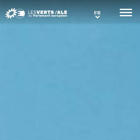
Greens/EFA Home
FR
FR