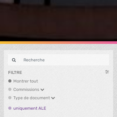
FILTRE
Montrer tout
Montrer tout
Commissions
Commissions
Type de document
Type de document
uniquement ALE
uniquement ALE