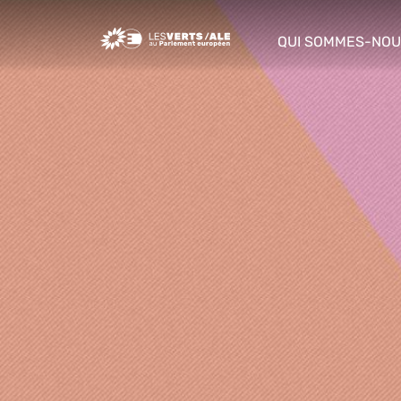
Greens/EFA Home
QUI SOMMES-NOU
show/hide sub m