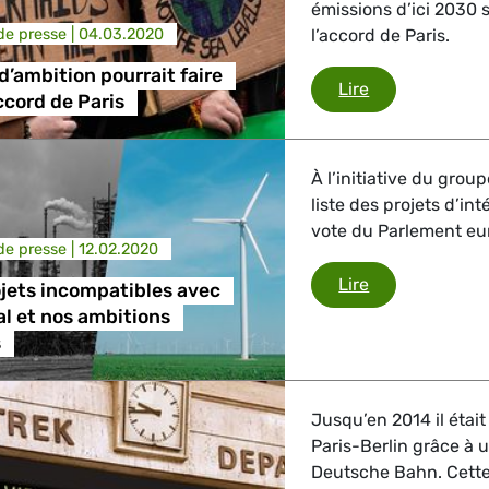
émissions d’ici 2030 
e presse |
04.03.2020
l’accord de Paris.
’ambition pourrait faire
Le manque d’amb
Lire
accord de Paris
À l’initiative du grou
liste des projets d’i
vote du Parlement eur
e presse |
12.02.2020
Non aux projet
Lire
jets incompatibles avec
al et nos ambitions
s
Jusqu’en 2014 il était
Paris-Berlin grâce à u
Deutsche Bahn. Cette 