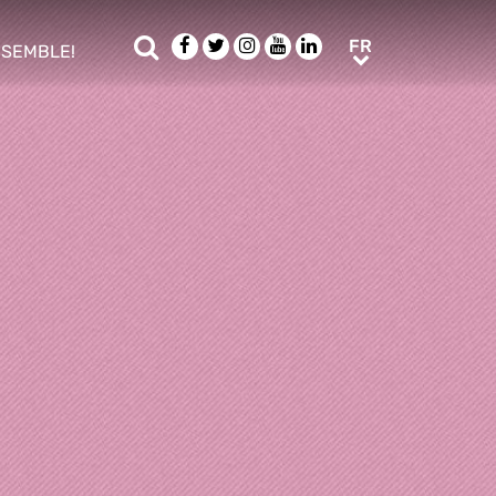
Rechercher
Facebook
Twitter
Instagram
Youtube
LinkedIn
FR
FR
NSEMBLE!
ub menu