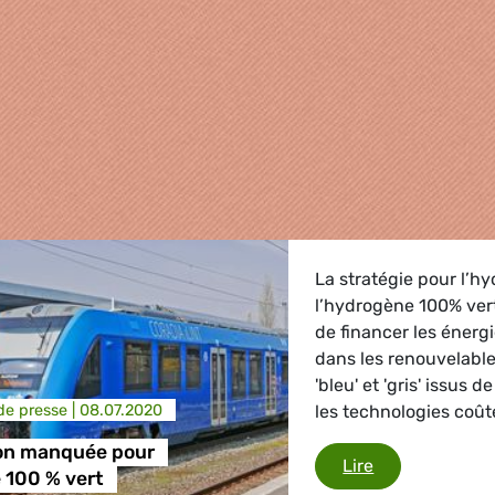
La stratégie pour l’h
l’hydrogène 100% vert
de financer les énergi
dans les renouvelable
'bleu' et 'gris' issus 
e presse |
08.07.2020
les technologies coû
on manquée pour
griculture
Une occasion 
Lire
 100 % vert