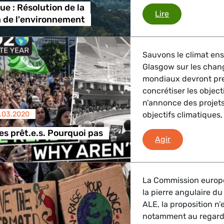
ue : Résolution de la
Loi climatique
Lire
 de l'environnement
Sauvons le climat en
Glasgow sur les chan
mondiaux devront pr
concrétiser les object
n’annonce des projet
.03.2020
objectifs climatiques,
 prêt.e.s. Pourquoi pas
Nous sommes p
Agir
La Commission europée
la pierre angulaire du
ALE, la proposition n
notamment au regard 