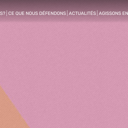
S?
CE QUE NOUS DÉFENDONS
ACTUALITÉS
AGISSONS E
enu
show/hide sub menu
show/hide sub menu
show/hide s