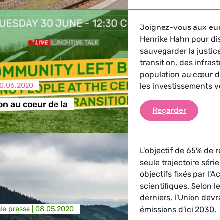
, Energie, Transport
Joignez-vous aux eur
Henrike Hahn pour d
trie
sauvegarder la justic
transition, des infrast
population au cœur de 
0.06.2020
les investissements ve
GBTQI, Numérique & Culture
on au coeur de la
La popula
Regarder
ique, Protection des consommateurs
L'objectif de 65% de r
seule trajectoire séri
objectifs fixés par l'
scientifiques. Selon l
étrangères, Sécurité, Migration, Développement
derniers, l'Union devr
e presse |
08.05.2020
émissions d'ici 2030.