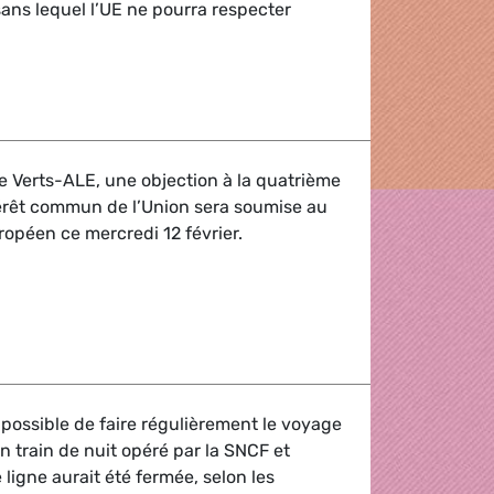
sans lequel l’UE ne pourra respecter
ition pourrait faire dérailler l'accord de Paris
pe Verts-ALE, une objection à la quatrième
ntérêt commun de l’Union sera soumise au
opéen ce mercredi 12 février.
s incompatibles avec le Green Deal et nos ambitions climat
 possible de faire régulièrement le voyage
n train de nuit opéré par la SNCF et
ligne aurait été fermée, selon les