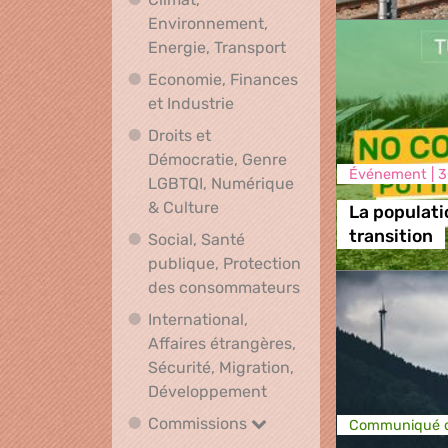
Environnement,
Climat, Environnement
Energie, Transport
Economie, Finances
Economie, Finances et Indus
et Industrie
Droits et
Démocratie, Genre
Événement |
3
LGBTQI, Numérique
Droits et Démocratie, Genre L
& Culture
La populati
transition
Social, Santé
publique, Protection
Social, Santé publ
des consommateurs
International,
Affaires étrangères,
Sécurité, Migration,
International, Affaires 
Développement
Commissions
Commissions
Communiqué d