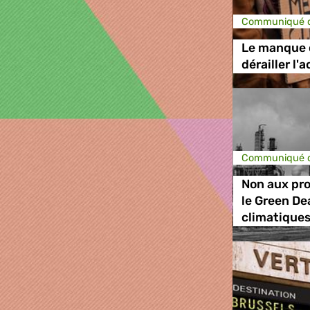
Communiqué d
Le manque d
dérailler l'
Communiqué d
Non aux pro
le Green De
climatique