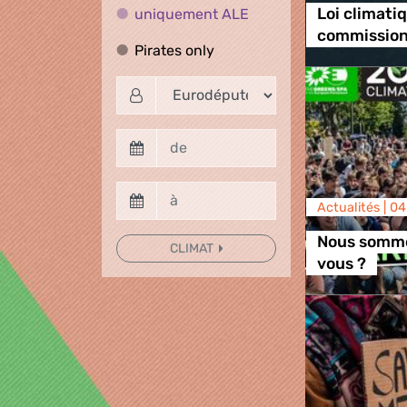
uniquement ALE
uniquement ALE
Loi climatiq
commission
Pirates only
Pirates only
Actualités |
04
Nous sommes
CLIMAT
vous ?