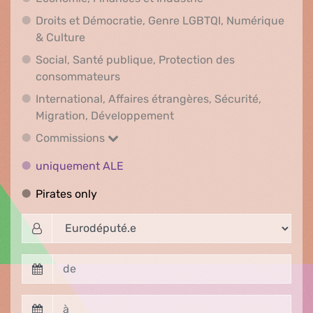
Droits et Démocratie, Genre LGBTQI, Numérique
Droits et Démocratie, Genre LGBTQI, Numér
& Culture
Social, Santé publique, Protection des
Social, Santé publique, Protection 
consommateurs
International, Affaires étrangères, Sécurité,
International, Affaires ét
Migration, Développement
Commissions
Commissions
uniquement ALE
uniquement ALE
Pirates only
Pirates only