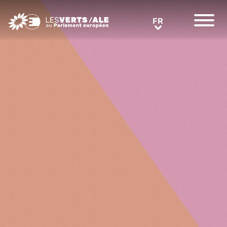
Greens/EFA Home
FR
FR