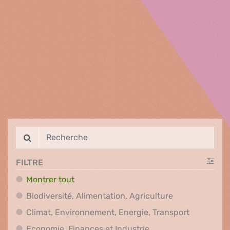
FILTRE
Montrer tout
Biodiversité, A
Biodiversité, Alimentation, Agriculture
Climat, En
Climat, Environnement, Energie, Transport
Economie, Finances e
Economie, Finances et Industrie