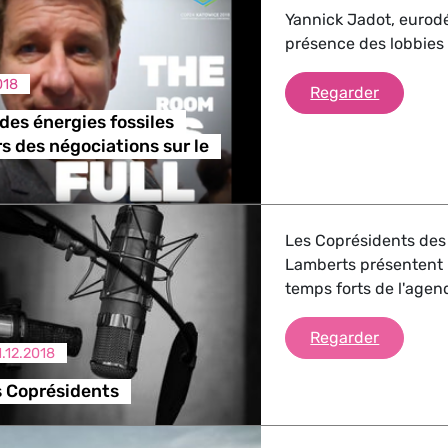
Yannick Jadot, eurodé
présence des lobbies 
018
Les lobbi
Regarder
 des énergies fossiles
rs des négociations sur le
Les Coprésidents des 
Lamberts présentent le
temps forts de l'age
Briefing
Regarder
1.12.2018
s Coprésidents