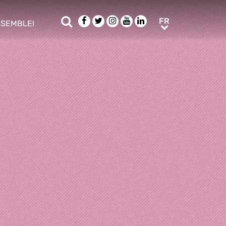
Rechercher
Facebook
Twitter
Instagram
Youtube
LinkedIn
FR
FR
NSEMBLE!
ub menu