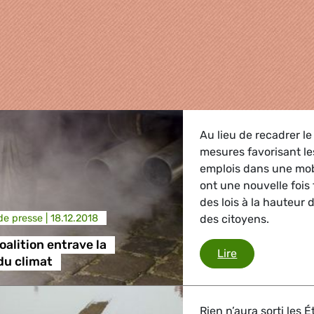
Au lieu de recadrer l
mesures favorisant le
emplois dans une mob
ont une nouvelle fois
des lois à la hauteur
e presse |
18.12.2018
des citoyens.
oalition entrave la
griculture
La grande coal
Lire
du climat
, Energie, Transport
Rien n’aura sorti les 