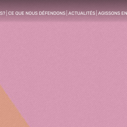
S?
CE QUE NOUS DÉFENDONS
ACTUALITÉS
AGISSONS E
enu
show/hide sub menu
show/hide sub menu
show/hide s