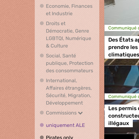
Economie, Finances
Economie, Finances et Indus
et Industrie
Droits et
Communiqué d
Démocratie, Genre
LGBTQI, Numérique
Des États a
Droits et Démocratie, Genre L
& Culture
prendre le
climatiques
Social, Santé
publique, Protection
Social, Santé publ
des consommateurs
International,
Affaires étrangères,
Sécurité, Migration,
Communiqué d
International, Affaires 
Développement
Les permis 
Commissions
Commissions
constructeu
illégaux
uniquement ALE
uniquement ALE
Pirates only
Pirates only