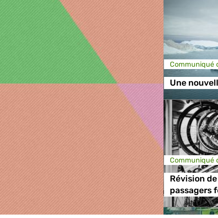
Communiqué d
Une nouvel
Communiqué d
Révision de 
passagers f