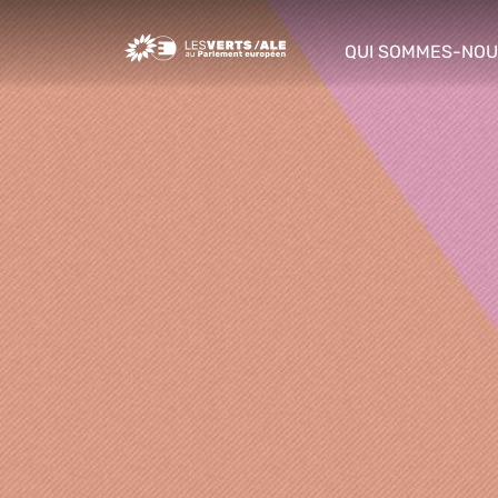
Greens/EFA Home
QUI SOMMES-NOU
show/hide sub m