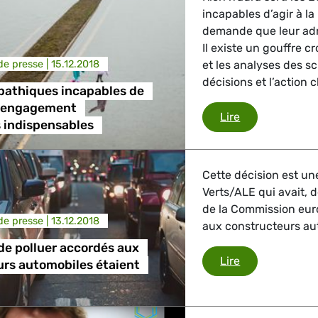
incapables d’agir à la
trie
demande que leur adr
Il existe un gouffre 
e presse |
15.12.2018
et les analyses des sci
décisions et l’action 
pathiques incapables de
GBTQI, Numérique & Culture
s engagement
Des États apa
Lire
 indispensables
ique, Protection des consommateurs
Cette décision est une
Verts/ALE qui avait, d
de la Commission eur
e presse |
13.12.2018
aux constructeurs au
étrangères, Sécurité, Migration, Développement
de polluer accordés aux
Les permis de 
Lire
rs automobiles étaient