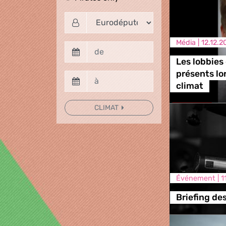
Média |
12.12.2
Les lobbies
présents lo
climat
CLIMAT
Événement |
1
Briefing de