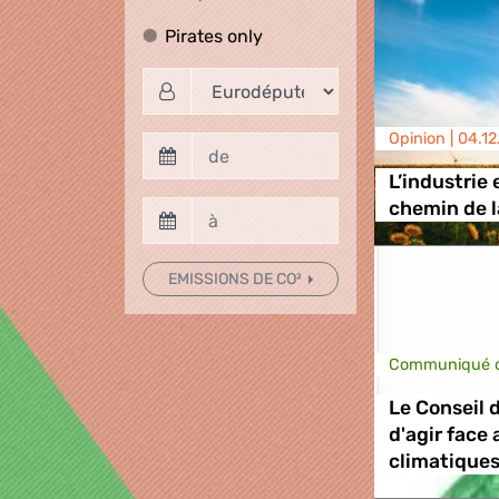
Pirates only
Pirates only
Opinion |
04.12
L’industrie
chemin de l
EMISSIONS DE CO²
Communiqué d
Le Conseil 
d'agir fac
climatique