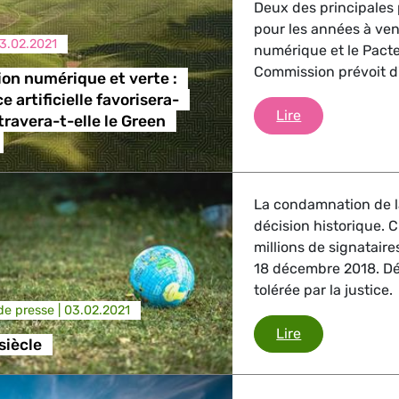
Deux des principales
, Energie, Transport
pour les années à veni
3.02.2021
numérique et le Pacte 
trie
Commission prévoit d'a
ion numérique et verte :
ce artificielle favorisera-
Une transition 
Lire
travera-t-elle le Green
GBTQI, Numérique & Culture
La condamnation de l
décision historique. C
ique, Protection des consommateurs
millions de signataires
18 décembre 2018. Dés
tolérée par la justice.
e presse |
03.02.2021
étrangères, Sécurité, Migration, Développement
L'affaire du siè
Lire
 siècle