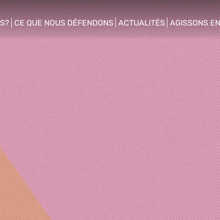
S?
CE QUE NOUS DÉFENDONS
ACTUALITÉS
AGISSONS E
enu
show/hide sub menu
show/hide sub menu
show/hide s