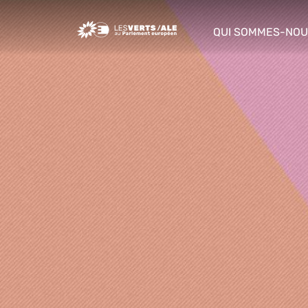
Greens/EFA Home
QUI SOMMES-NOU
show/hide sub m