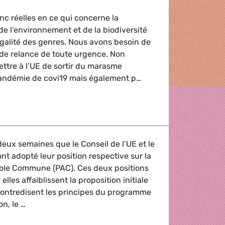
c réelles en ce qui concerne la
de l’environnement et de la biodiversité
galité des genres. Nous avons besoin de
 de relance de toute urgence. Non
ttre à l’UE de sortir du marasme
pandémie de covi19 mais également p…
x adapté aux enjeux du climat, de la biodiversité et de l'Éta
deux semaines que le Conseil de l’UE et le
t adopté leur position respective sur la
icole Commune (PAC). Ces deux positions
elles affaiblissent la proposition initiale
contredisent les principes du programme
n, le …