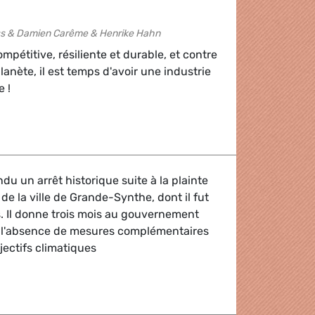
oss & Damien Carême & Henrike Hahn
pétitive, résiliente et durable, et contre
planète, il est temps d'avoir une industrie
 !
ropéenne sur le chemin de la neutralité climatique
ndu un arrêt historique suite à la plainte
e la ville de Grande-Synthe, dont il fut
. Il donne trois mois au gouvernement
er l'absence de mesures complémentaires
jectifs climatiques
tat somme la France d'agir face aux changements climatiqu