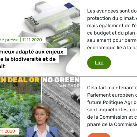
Les avancées sont don
protection du climat, 
mais également de l’é
ce budget et du plan
e presse |
11.11.2020
seulement pour perme
économique lié à la 
mieux adapté aux enjeux
e la biodiversité et de
Un budget mieu
Lire
oit
Cela fait maintenant 
Parlement européen on
future Politique Agr
sont inquiétantes, car 
de la Commission et 
phare de la Commissio
.11.2020