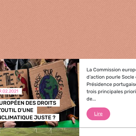
La Commission europ
d’action pourle Socle
Présidence portugais
9.02.2021
trois principales prior
de...
EUROPÉEN DES DROITS
L’OUTIL D’UNE
LE SOCLE EUR
Lire
NCLIMATIQUE JUSTE ?
griculture