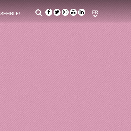
Rechercher
Facebook
Twitter
Instagram
Youtube
LinkedIn
FR
FR
NSEMBLE!
ub menu