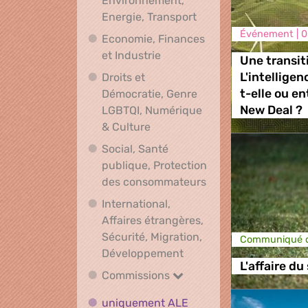
Environnement,
Climat, Environnement
Energie, Transport
Événement |
0
Economie, Finances
Economie, Finances et Indus
et Industrie
Une transit
L'intelligen
Droits et
t-elle ou en
Démocratie, Genre
New Deal ?
LGBTQI, Numérique
Droits et Démocratie, Genre L
& Culture
Social, Santé
publique, Protection
Social, Santé publ
des consommateurs
International,
Affaires étrangères,
Sécurité, Migration,
Communiqué d
International, Affaires 
Développement
L'affaire du
Commissions
Commissions
uniquement ALE
uniquement ALE