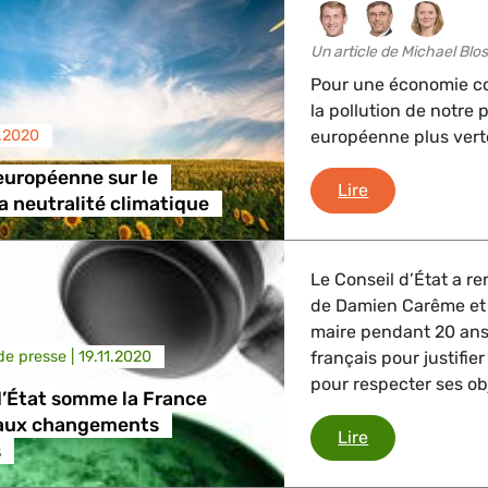
Un article de Michael Bl
Pour une économie com
la pollution de notre 
.2020
européenne plus verte
 européenne sur le
L’industrie eu
Lire
a neutralité climatique
Le Conseil d’État a re
de Damien Carême et d
maire pendant 20 ans
e presse |
19.11.2020
français pour justifi
pour respecter ses ob
d’État somme la France
e aux changements
Le Conseil d’É
Lire
s