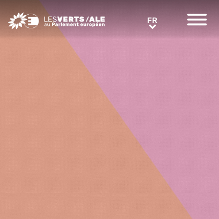
Greens/EFA Home
FR
FR