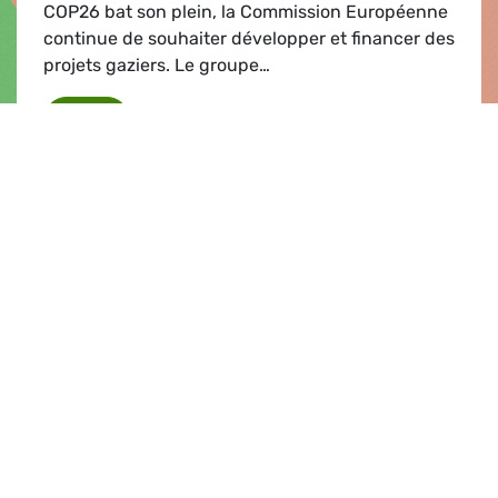
COP26 bat son plein, la Commission Européenne
continue de souhaiter développer et financer des
projets gaziers. Le groupe…
La Commission présente une liste de projets d'
Lire
Communiqué de presse |
20.10.2021
Mettre un terme au financement des
combustibles fossiles
Les membres du Parlement européen ont
débattu de la position de l'UE en vue des