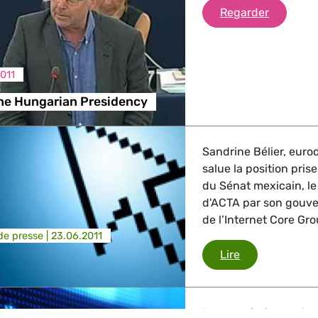
Review o
Regarder
011
the Hungarian Presidency
Sandrine Bélier, eur
salue la position pr
du Sénat mexicain, le 
d'ACTA par son gouve
de l’Internet Core Gro
e presse |
23.06.2011
ACTA
Lire
La commission parleme