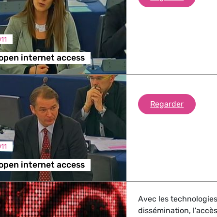
trie
011
open internet access
GBTQI, Numérique & Culture
Preservi
Regarder
ique, Protection des consommateurs
011
étrangères, Sécurité, Migration, Développement
open internet access
Avec les technologies
dissémination, l'accès