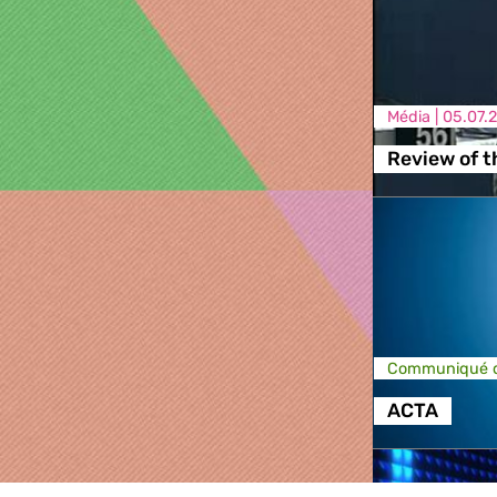
Média |
05.07.2
Review of 
Communiqué d
ACTA