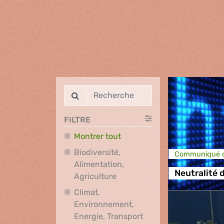
FILTRE
Montrer tout
Biodiversité,
Communiqué d
Alimentation,
Neutralité 
Biodiversité, Alimentation, A
Agriculture
Climat,
Environnement,
Climat, Environnement
Energie, Transport