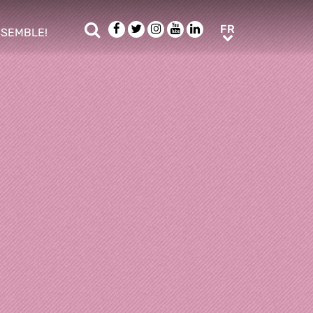
Rechercher
Facebook
Twitter
Instagram
Youtube
LinkedIn
FR
FR
NSEMBLE!
ub menu