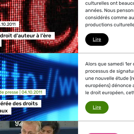
culturelles ont beau
années. Nous penson
considérés comme auta
.10.2011
productions culturell
droit d'auteur à l'ère
Création et dro
Lire
Alors que samedi 1er 
processus de signatu
une nouvelle étude (r
européens) dénonce au
e presse |
04.10.2011
le droit européen, cet
vérée des droits
Violation avér
Lire
aux