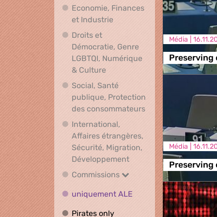
Economie, Finances
Economie, Finances et Indus
et Industrie
Droits et
Média |
16.11.2
Démocratie, Genre
Preserving 
LGBTQI, Numérique
Droits et Démocratie, Genre L
& Culture
Social, Santé
publique, Protection
Social, Santé publ
des consommateurs
International,
Affaires étrangères,
Média |
16.11.2
Sécurité, Migration,
International, Affaires 
Développement
Preserving 
Commissions
Commissions
uniquement ALE
uniquement ALE
Pirates only
Pirates only