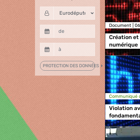
Document |
06
Création et 
numérique
PROTECTION DES DONNÉES
Communiqué d
Violation a
fondament