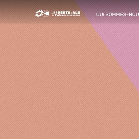
Greens/EFA Home
QUI SOMMES-NOU
show/hide sub m