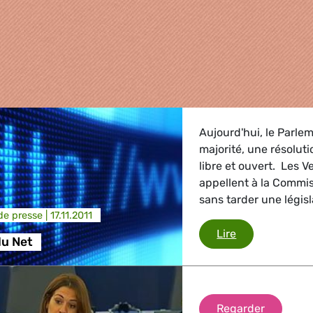
Aujourd'hui, le Parle
majorité, une résoluti
libre et ouvert. Les Ve
appellent à la Commis
sans tarder une législ
e presse |
17.11.2011
Neutralité du 
Lire
du Net
griculture
, Energie, Transport
Preservi
Regarder