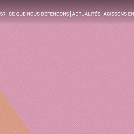
S?
CE QUE NOUS DÉFENDONS
ACTUALITÉS
AGISSONS E
enu
show/hide sub menu
show/hide sub menu
show/hide s