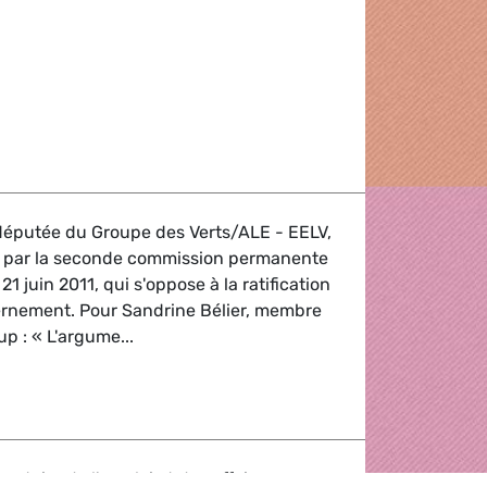
f the Hungarian Presidency
odéputée du Groupe des Verts/ALE - EELV,
ise par la seconde commission permanente
21 juin 2011, qui s'oppose à la ratification
rnement. Pour Sandrine Bélier, membre
up : « L'argume...
ntaire de l'emploi et des affaires