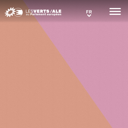
Greens/EFA Home
FR
FR