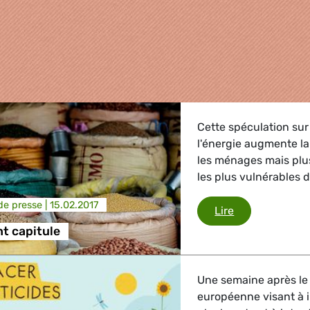
Cette spéculation sur
l'énergie augmente la 
les ménages mais plu
les plus vulnérables 
e presse |
15.02.2017
Le parlement c
Lire
t capitule
griculture
Une semaine après le 
, Energie, Transport
européenne visant à i