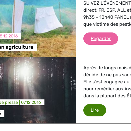
SUIVEZ L'ÉVÉNEMENT 
direct: FR, ESP, ALL 
9h35 - 10h40 PANEL n
que victime des pesti
8.12.2016
Pesticide
Regarder
en agriculture
Après de longs mois d
décidé de ne pas sacri
Elle s’est engagée au
pour remédier aux in
dans la plupart des Ét
e presse |
07.12.2016
Biodiversité
Lire
é