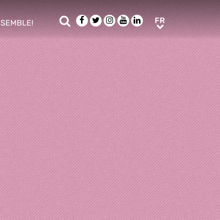
Rechercher
Facebook
Twitter
Instagram
Youtube
LinkedIn
FR
FR
NSEMBLE!
ub menu