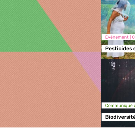
Événement |
0
Pesticides 
Communiqué d
Biodiversit