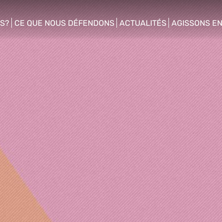
S?
CE QUE NOUS DÉFENDONS
ACTUALITÉS
AGISSONS E
enu
show/hide sub menu
show/hide sub menu
show/hide s