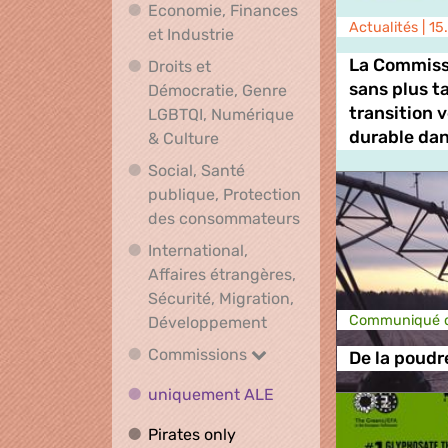
Economie, Finances
Actualités |
15
Economie, Finances et Indus
et Industrie
La Commiss
Droits et
sans plus ta
Démocratie, Genre
transition 
LGBTQI, Numérique
Droits et Démocratie, Genre L
durable dan
& Culture
Social, Santé
publique, Protection
Social, Santé publ
des consommateurs
International,
Affaires étrangères,
Sécurité, Migration,
International, Affaires 
Communiqué d
Développement
Commissions
Commissions
De la poudr
uniquement ALE
uniquement ALE
Pirates only
Pirates only