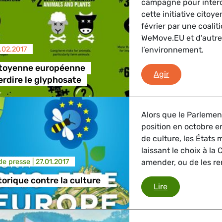
campagne pour interd
cette initiative citoy
février par une coali
WeMove.EU et d’autre
.02.2017
l’environnement.
citoyenne européenne
Initiative cit
Agir
erdire le glyphosate
Alors que le Parlemen
position en octobre e
de culture, les États
laissant le choix à la
e presse |
27.01.2017
amender, ou de les re
torique contre la culture
Un vote histor
Lire