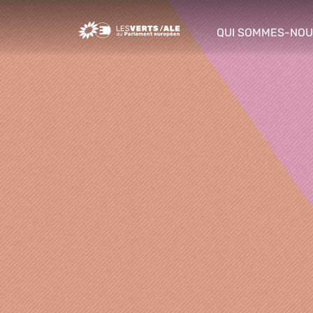
Greens/EFA Home
QUI SOMMES-NOU
show/hide sub m