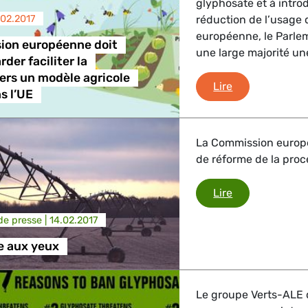
glyphosate et à introd
.02.2017
réduction de l’usage d
trie
européenne, le Parle
ion européenne doit
une large majorité un
rder faciliter la
vers un modèle agricole
La Commission 
Lire
GBTQI, Numérique & Culture
s l’UE
La Commission europé
ique, Protection des consommateurs
de réforme de la proc
De la poudre 
Lire
étrangères, Sécurité, Migration, Développement
e presse |
14.02.2017
e aux yeux
Le groupe Verts-ALE 