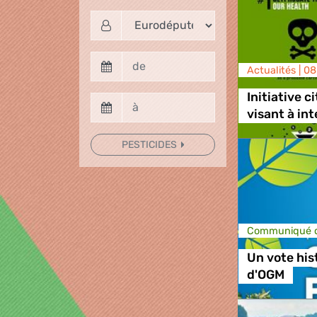
Actualités |
08
Initiative 
visant à int
PESTICIDES
Communiqué d
Un vote his
d'OGM