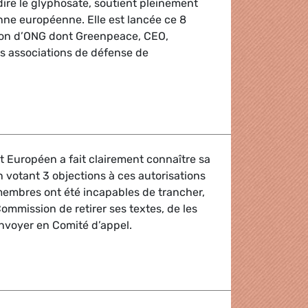
ire le glyphosate, soutient pleinement
enne européenne. Elle est lancée ce 8
tion d’ONG dont Greenpeace, CEO,
s associations de défense de
oyenne européenne visant à interdire le glyphosate
t Européen a fait clairement connaître sa
n votant 3 objections à ces autorisations
 membres ont été incapables de trancher,
 Commission de retirer ses textes, de les
nvoyer en Comité d’appel.
ique contre la culture d'OGM