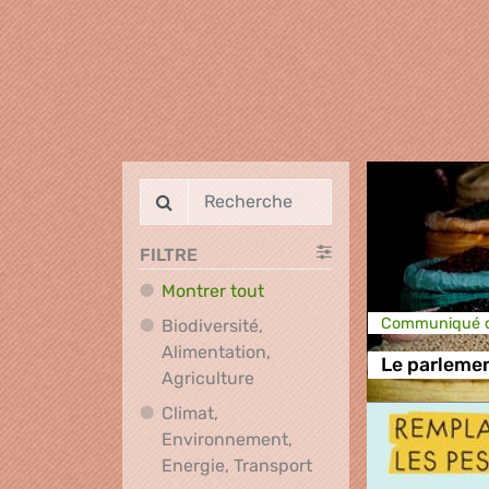
FILTRE
Montrer tout
Communiqué d
Biodiversité,
Alimentation,
Le parlemen
Biodiversité, Alimentation, A
Agriculture
Climat,
Environnement,
Climat, Environnement
Energie, Transport