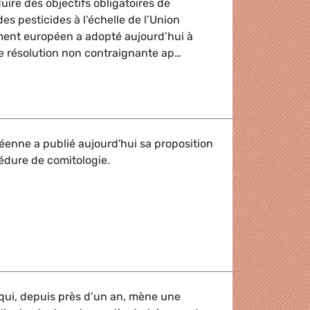
uire des objectifs obligatoires de
es pesticides à l’échelle de l’Union
ment européen a adopté aujourd’hui à
e résolution non contraignante ap…
européenne doit sans plus tarder faciliter la transition ver
enne a publié aujourd'hui sa proposition
édure de comitologie.
aux yeux
qui, depuis près d’un an, mène une