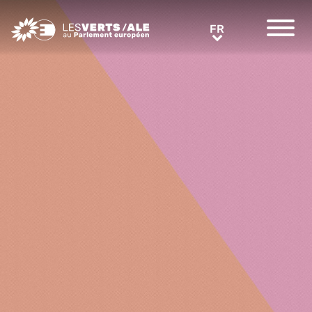
Greens/EFA Home
FR
FR