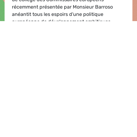
récemment présentée par Monsieur Barroso
anéantit tous les espoirs d'une politique
européenne de développement ambitieuse,
réellement au service de la réducti…
Nomination des Commissaires européens
Lire
Communiqué de presse |
02.12.2009
Nombre d'eurodéputés après Lisbonne