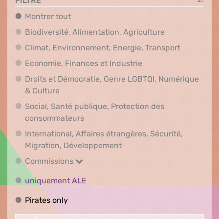
FILTRE
Montrer tout
Montrer tout
Biodiversité, A
Biodiversité, Alimentation, Agriculture
Climat, En
Climat, Environnement, Energie, Transport
Economie, Finances e
Economie, Finances et Industrie
Droits et Démocratie, Genre LGBTQI, Numérique
Droits et Démocratie, Genre LGBTQI, Numér
& Culture
Social, Santé publique, Protection des
Social, Santé publique, Protection 
consommateurs
International, Affaires étrangères, Sécurité,
International, Affaires ét
Migration, Développement
Commissions
Commissions
uniquement ALE
uniquement ALE
Pirates only
Pirates only