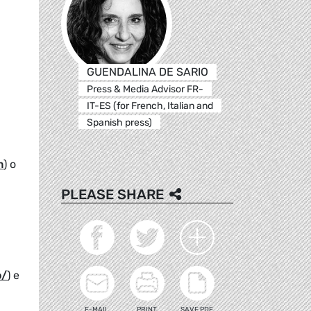
GUENDALINA DE SARIO
Press & Media Advisor FR-
IT-ES (for French, Italian and
Spanish press)
m
) o
PLEASE SHARE
o/
) e
E-MAIL
PRINT
SAVE PDF