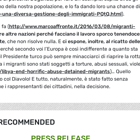
mo della nostra popolazione, e lo fa dando loro una chance di
nda-una-diversa-gestione-degli-immigrati-PQtQ.html
).
fa (
http://www.marcoaffronte.it/2016/03/08/migranti-
e altre nazioni perché facciano il lavoro sporco tenendoce
te
, che non risolve nulla. E
ci espone, inoltre, al ricatto delle
perché secondo voi l’Europa è così indifferente a quanto sta
Presidente turco può sempre minacciarci di riaprire la rott
 i migranti sono stati soggetti a torture, abusi sessuali, vio
libya-end-horrific-abuse-detained-migrants
)… Quello
 col Diavolo! E tutto, naturalmente, è stato fatto senza
i rappresentanti dei cittadini, nella decisione.
RECOMMENDED
PRESS RELEASE