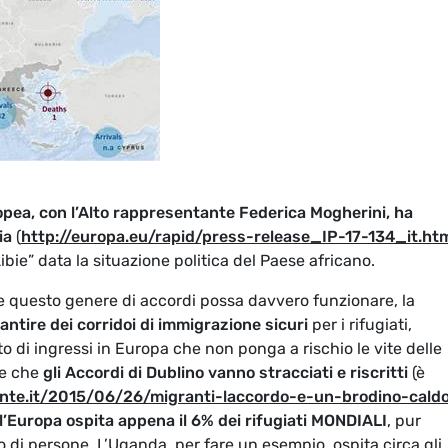
pea, con l’Alto rappresentante Federica Mogherini, ha
ia
(
http://europa.eu/rapid/press-release_IP-17-134_it.ht
bie” data la situazione politica del Paese africano.
e questo genere di accordi possa davvero funzionare, la
antire dei corridoi di immigrazione sicuri
per i rifugiati,
 di ingressi in Europa che non ponga a rischio le vite delle
re che
gli Accordi di Dublino vanno stracciati e riscritti
(è
nte.it/2015/06/26/migranti-laccordo-e-un-brodino-cald
l’Europa ospita appena il 6% dei rifugiati MONDIALI
, pur
di persone. L’Uganda, per fare un esempio, ospita circa gli