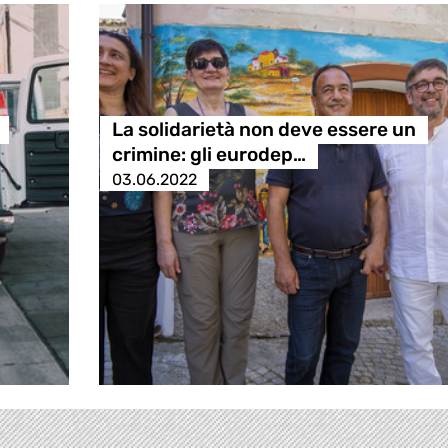
La solidarietà non deve essere un
crimine: gli eurodep…
03.06.2022