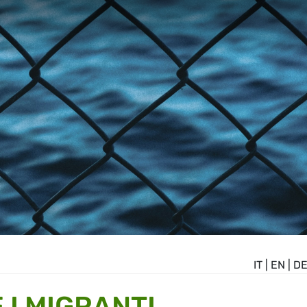
IT
|
EN
|
D
 I MIGRANTI