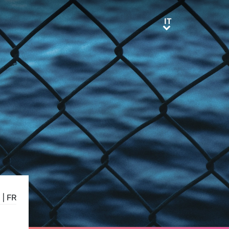
IT
IT
E
|
FR