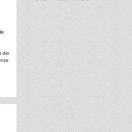
lo
a dei
lenze