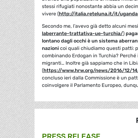
stessi rifugiati nonostante abbia un deci
vivere (
http://italia.reteluna.it/it/uga
Secondo me, l’avevo già detto alcuni mesi 
laberrante-trattativa-ue-turchia/
)
pagar
lontano dagli occhi è un sistema aberran
nazioni
coi quali chiudiamo questi patti: 
combinando Erdogan in Turchia? Perché il 
migranti… Inoltre già sappiamo che in Libia
(
https://www.hrw.org/news/2016/12/14/
concluso ieri dalla Commissione è un patto
coinvolgere il Parlamento Europeo, dunque 
PRESS RELEASE