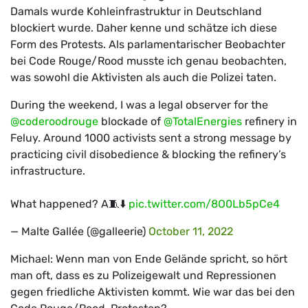
Damals wurde Kohleinfrastruktur in Deutschland
blockiert wurde. Daher kenne und schätze ich diese
Form des Protests. Als parlamentarischer Beobachter
bei Code Rouge/Rood musste ich genau beobachten,
was sowohl die Aktivisten als auch die Polizei taten.
During the weekend, I was a legal observer for the
@coderoodrouge
blockade of
@TotalEnergies
refinery in
Feluy. Around 1000 activists sent a strong message by
practicing civil disobedience & blocking the refinery’s
infrastructure.
What happened? A🧵⬇️
pic.twitter.com/8O0Lb5pCe4
— Malte Gallée (@galleerie)
October 11, 2022
Michael: Wenn man von Ende Gelände spricht, so hört
man oft, dass es zu Polizeigewalt und Repressionen
gegen friedliche Aktivisten kommt. Wie war das bei den