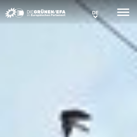
Greens/EFA Home
DE
DE