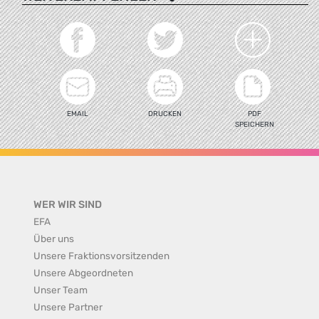
EMAIL
DRUCKEN
PDF
SPEICHERN
WER WIR SIND
EFA
Über uns
Unsere Fraktionsvorsitzenden
Unsere Abgeordneten
Unser Team
Unsere Partner