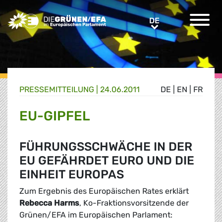
Greens/EFA Home
DE
DE
PRESSE­MITTEILUNG
|
24.06.2011
DE
|
EN
|
FR
EU-GIPFEL
FÜHRUNGSSCHWÄCHE IN DER
EU GEFÄHRDET EURO UND DIE
EINHEIT EUROPAS
Zum Ergebnis des Europäischen Rates erklärt
Rebecca Harms
, Ko-Fraktionsvorsitzende der
Grünen/EFA im Europäischen Parlament: