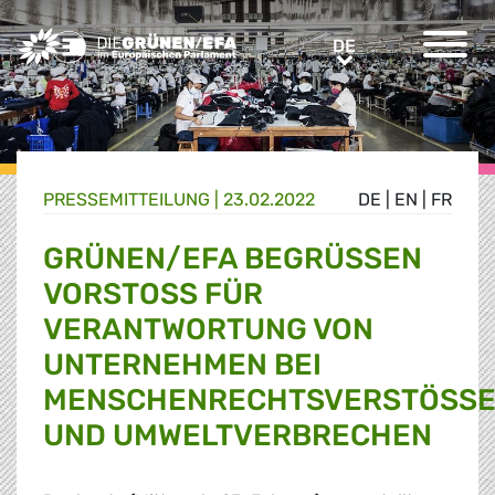
Greens/EFA Home
DE
DE
PRESSE­MITTEILUNG
|
23.02.2022
DE
|
EN
|
FR
GRÜNEN/EFA BEGRÜSSEN V
ORSTOSS FÜR VE
RANTWORTUNG VON UN
TERNEHMEN BEI M
ENSCHENRECHTSVERSTÖSSEN U
UMWELTVERBRECHEN