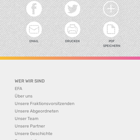
EMAIL
DRUCKEN
PDF
SPEICHERN
WER WIR SIND
EFA
Über uns
Unsere Fraktionsvorsitzenden
Unsere Abgeordneten
Unser Team
Unsere Partner
Unsere Geschichte