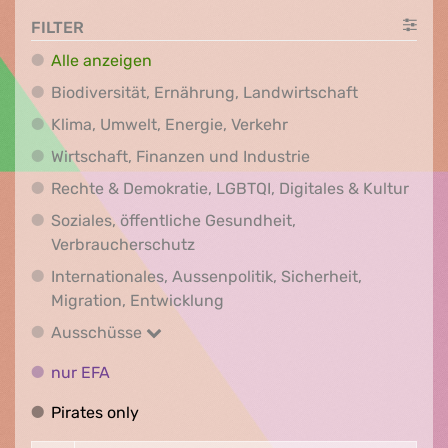
FILTER
Alle anzeigen
Biodiversit
Biodiversität, Ernährung, Landwirtschaft
Klima, Umwelt, Energi
Klima, Umwelt, Energie, Verkehr
Wirtschaft, Finanz
Wirtschaft, Finanzen und Industrie
Recht
Rechte & Demokratie, LGBTQI, Digitales & Kultur
Soziales, öffentliche Gesundheit,
Soziales, öffentliche Gesundheit
Verbraucherschutz
Internationales, Aussenpolitik, Sicherheit,
Internationales, Aussenpolitik
Migration, Entwicklung
Ausschüsse
Ausschüsse
nur EFA
nur EFA
Pirates only
Pirates only