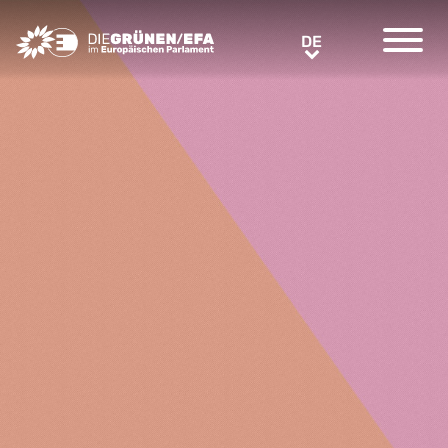
Greens/EFA Home
DE
DE