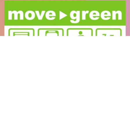
Dokument |
15.06.2009
Soft mobility
Mit unserem „Soft Mobility Paper“ skizzieren wir
konkrete Maßnahmen einer europäischen
Strategie zur Verringerung des Ölverbrauchs und
damit zur Verminderung der Klimabelastung aus
dem Verkehrsgeschehen. (pdf)
Soft mobility
Lesen