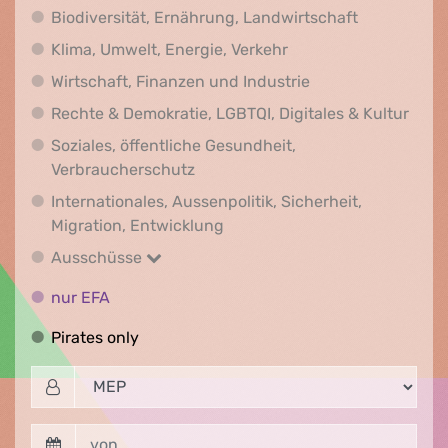
Biodiversit
Biodiversität, Ernährung, Landwirtschaft
Klima, Umwelt, Energi
Klima, Umwelt, Energie, Verkehr
Wirtschaft, Finanz
Wirtschaft, Finanzen und Industrie
Recht
Rechte & Demokratie, LGBTQI, Digitales & Kultur
Soziales, öffentliche Gesundheit,
Soziales, öffentliche Gesundheit
Verbraucherschutz
Internationales, Aussenpolitik, Sicherheit,
Internationales, Aussenpolitik
Migration, Entwicklung
Ausschüsse
Ausschüsse
nur EFA
nur EFA
Pirates only
Pirates only