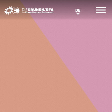
Greens/EFA Home
DE
DE