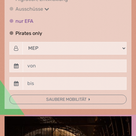
Ausschüsse
Ausschüsse
nur EFA
nur EFA
Pirates only
Pirates only
SAUBERE MOBILITÄT