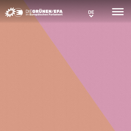
Greens/EFA Home
DE
DE