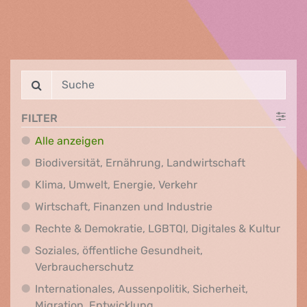
FILTER
Alle anzeigen
Biodiversit
Biodiversität, Ernährung, Landwirtschaft
Klima, Umwelt, Energi
Klima, Umwelt, Energie, Verkehr
Wirtschaft, Finanz
Wirtschaft, Finanzen und Industrie
Recht
Rechte & Demokratie, LGBTQI, Digitales & Kultur
Soziales, öffentliche Gesundheit,
Soziales, öffentliche Gesundheit
Verbraucherschutz
Internationales, Aussenpolitik, Sicherheit,
Internationales, Aussenpolitik
Migration, Entwicklung