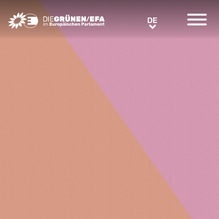
Greens/EFA Home
DE
DE