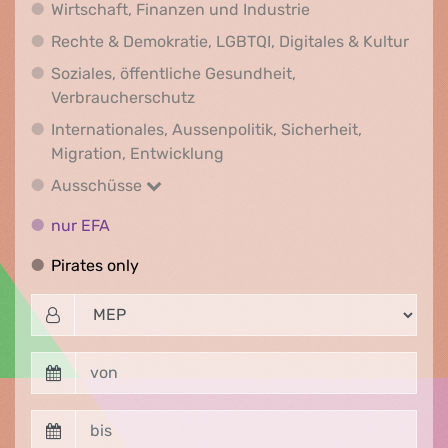
Wirtschaft, Finanz
Wirtschaft, Finanzen und Industrie
Recht
Rechte & Demokratie, LGBTQI, Digitales & Kultur
Soziales, öffentliche Gesundheit,
Soziales, öffentliche Gesundheit
Verbraucherschutz
Internationales, Aussenpolitik, Sicherheit,
Internationales, Aussenpolitik
Migration, Entwicklung
Ausschüsse
Ausschüsse
nur EFA
nur EFA
Pirates only
Pirates only