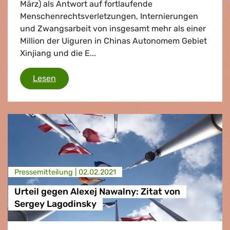
März) als Antwort auf fortlaufende
Menschenrechtsverletzungen, Internierungen
und Zwangsarbeit von insgesamt mehr als einer
Million der Uiguren in Chinas Autonomem Gebiet
Xinjiang und die E...
Grüne/EFA begrüßen gezielte Sanktionen
Lesen
Presse­mitteilung |
02.02.2021
Urteil gegen Alexej Nawalny: Zitat von
Sergey Lagodinsky