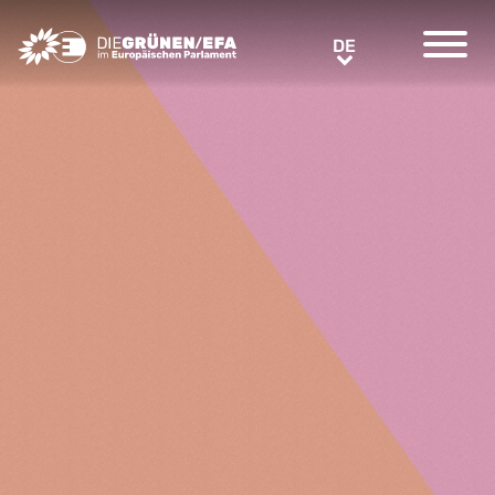
Greens/EFA Home
DE
DE