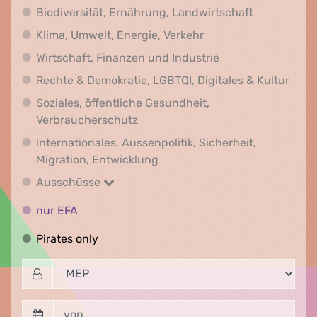
Biodiversit
Biodiversität, Ernährung, Landwirtschaft
Klima, Umwelt, Energi
Klima, Umwelt, Energie, Verkehr
Wirtschaft, Finanz
Wirtschaft, Finanzen und Industrie
Recht
Rechte & Demokratie, LGBTQI, Digitales & Kultur
Soziales, öffentliche Gesundheit,
Soziales, öffentliche Gesundheit
Verbraucherschutz
Internationales, Aussenpolitik, Sicherheit,
Internationales, Aussenpolitik
Migration, Entwicklung
Ausschüsse
Ausschüsse
nur EFA
nur EFA
Pirates only
Pirates only