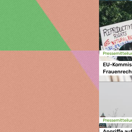
Presse­mitteilu
EU-Kommiss
Frauenrech
Presse­mitteilu
Angriffe au