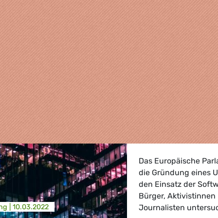
Das Europäische Parla
die Gründung eines 
den Einsatz der Sof
Bürger, Aktivistinnen
ng |
10.03.2022
Journalisten untersuc