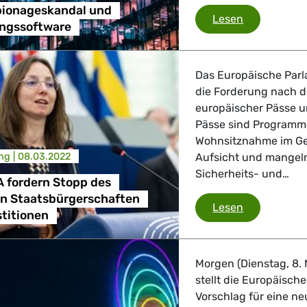
ionageskandal und
Pegasus-Sp
Lesen
ngssoftware
, Landwirtschaft
 Verkehr
Das Europäische Parl
die Forderung nach d
ndustrie
europäischer Pässe u
Pässe sind Programme
Wohnsitznahme im Geg
ng |
08.03.2022
Aufsicht und mangeln
GBTQI, Digitales & Kultur
Sicherheits- und…
 fordern Stopp des
on Staatsbürgerschaften
Grünen/EFA 
Lesen
titionen
e Gesundheit, Verbraucherschutz
Morgen (Dienstag, 8. 
stellt die Europäisch
Vorschlag für eine ne
tik, Sicherheit, Migration, Entwicklung