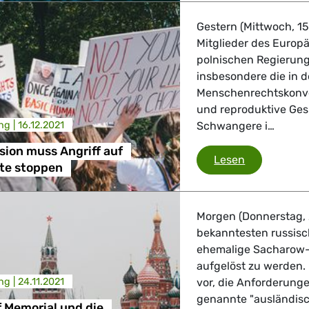
Gestern (Mittwoch, 1
Mitglieder des Europ
polnischen Regierung
insbesondere die in 
Menschenrechtskonve
und reproduktive Gesu
ng |
16.12.2021
Schwangere i…
ion muss Angriff auf
EU-Kommissi
Lesen
te stoppen
Morgen (Donnerstag, 
bekanntesten russis
ehemalige Sacharow-P
aufgelöst zu werden. 
ng |
24.11.2021
vor, die Anforderung
genannte "ausländisc
f Memorial und die