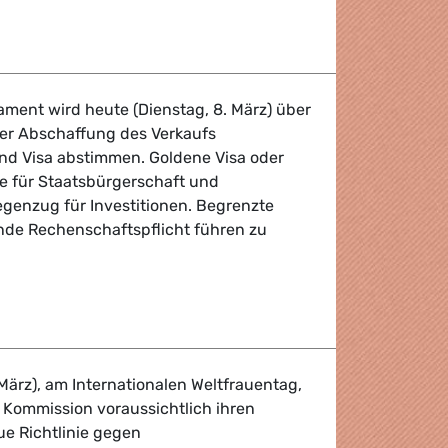
ionageskandal und Überwachungssoftware
ament wird heute (Dienstag, 8. März) über
er Abschaffung des Verkaufs
nd Visa abstimmen. Goldene Visa oder
 für Staatsbürgerschaft und
enzug für Investitionen. Begrenzte
de Rechenschaftspflicht führen zu
fordern Stopp des Verkaufs von Staatsbürgerschaften gege
März), am Internationalen Weltfrauentag,
e Kommission voraussichtlich ihren
ue Richtlinie gegen