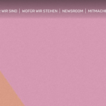
 WIR SIND
WOFÜR WIR STEHEN
NEWSROOM
MITMACH
w/hide sub menu
show/hide sub menu
show/hide sub menu
show/hid