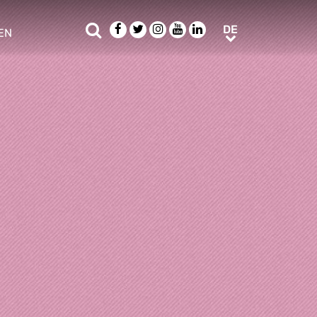
Suche
Facebook
Twitter
Instagram
Youtube
LinkedIn
DE
DE
EN
e sub menu