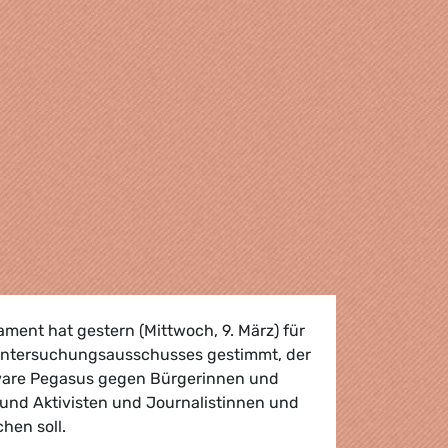
ment hat gestern (Mittwoch, 9. März) für
Untersuchungsausschusses gestimmt, der
tware Pegasus gegen Bürgerinnen und
 und Aktivisten und Journalistinnen und
hen soll.