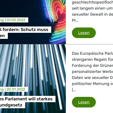
geschlechtsspezifisc
seit langem einen um
sexueller Gewalt in 
ng |
07.03.2022
Pr…
 fordern: Schutz muss
Grünen/EFA 
Lesen
ten
Das Europäische Parl
strengeren Regeln für
Forderung der Grüne
personalisierter Wer
Daten wie sexueller O
politischer Meinung 
ng |
20.01.2022
(…
s Parlament will starkes
Europäische
Lesen
rundgesetz