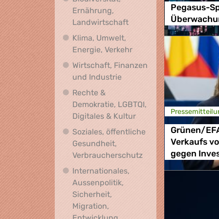
Pegasus-Sp
Ernährung,
Überwachu
Biodiversität, Ernährung
Landwirtschaft
Klima, Umwelt,
Klima, Umwelt, Energie,
Energie, Verkehr
Wirtschaft, Finanzen
Wirtschaft, Finanzen und I
und Industrie
Rechte &
Demokratie, LGBTQI,
Presse­mitteilu
Rechte & Demokratie, L
Digitales & Kultur
Grünen/EFA
Soziales, öffentliche
Verkaufs v
Gesundheit,
gegen Inves
Soziales, öffentlich
Verbraucherschutz
Internationales,
Aussenpolitik,
Sicherheit,
Migration,
Internationales, Aussenpoli
Entwicklung