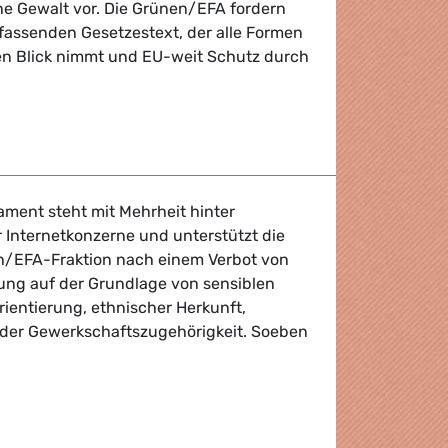
he Gewalt vor. Die Grünen/EFA fordern
fassenden Gesetzestext, der alle Formen
den Blick nimmt und EU-weit Schutz durch
fordern: Schutz muss für alle gelten
ament steht mit Mehrheit hinter
 Internetkonzerne und unterstützt die
n/EFA-Fraktion nach einem Verbot von
bung auf der Grundlage von sensiblen
rientierung, ethnischer Herkunft,
oder Gewerkschaftszugehörigkeit. Soeben
s Parlament will starkes Internet-Grundgesetz