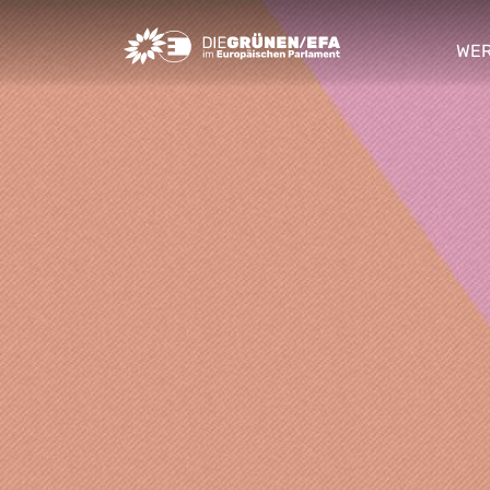
Greens/EFA Home
WER
sho