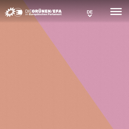
Greens/EFA Home
DE
DE