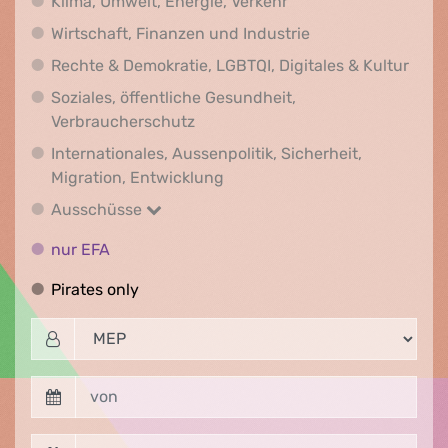
Klima, Umwelt, Energi
Klima, Umwelt, Energie, Verkehr
Wirtschaft, Finanz
Wirtschaft, Finanzen und Industrie
Recht
Rechte & Demokratie, LGBTQI, Digitales & Kultur
Soziales, öffentliche Gesundheit,
Soziales, öffentliche Gesundheit
Verbraucherschutz
Internationales, Aussenpolitik, Sicherheit,
Internationales, Aussenpolitik
Migration, Entwicklung
Ausschüsse
Ausschüsse
nur EFA
nur EFA
Pirates only
Pirates only