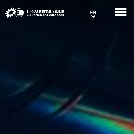
Greens/EFA Home
FR
FR