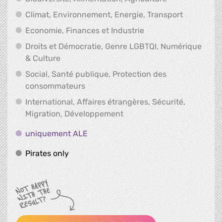
Climat, En
Climat, Environnement, Energie, Transport
Economie, Finances e
Economie, Finances et Industrie
Droits et Démocratie, Genre LGBTQI, Numérique
Droits et Démocratie, Genre LGBTQI, Numér
& Culture
Social, Santé publique, Protection des
Social, Santé publique, Protection 
consommateurs
International, Affaires étrangères, Sécurité,
International, Affaires ét
Migration, Développement
uniquement ALE
uniquement ALE
Pirates only
Pirates only