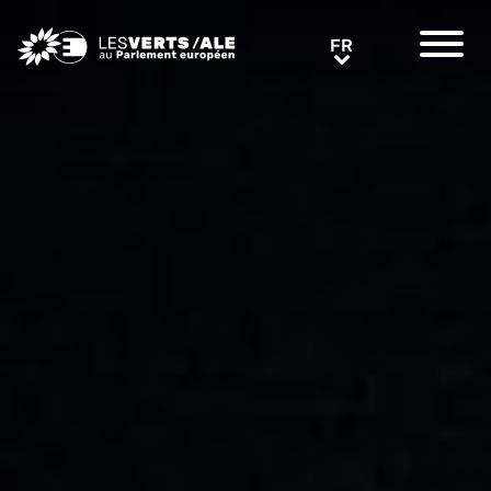
Greens/EFA Home
FR
FR