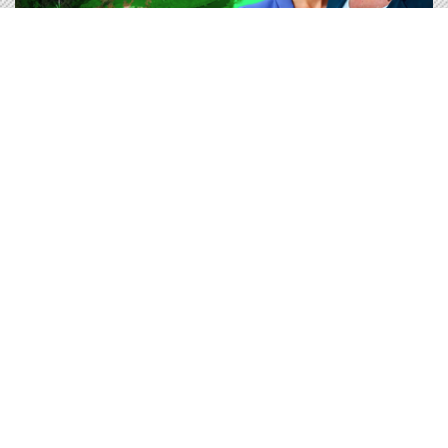
Bring back nature in Poland
In this episode, Greens/EFA MEPs Jutta Paulus
and Hannah Neumann visit the Ina river, a
tributary to the Odra river in Northern Poland.
Bring back nature in Poland
Regarder
Média |
20.11.2023
Bring back nature in Germany