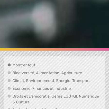
Montrer tout
Montrer tout
Biodiversité, A
Biodiversité, Alimentation, Agriculture
Climat, En
Climat, Environnement, Energie, Transport
Economie, Finances e
Economie, Finances et Industrie
Droits et Démocratie, Genre LGBTQI, Numérique
Droits et Démocratie, Genre LGBTQI, Numér
& Culture