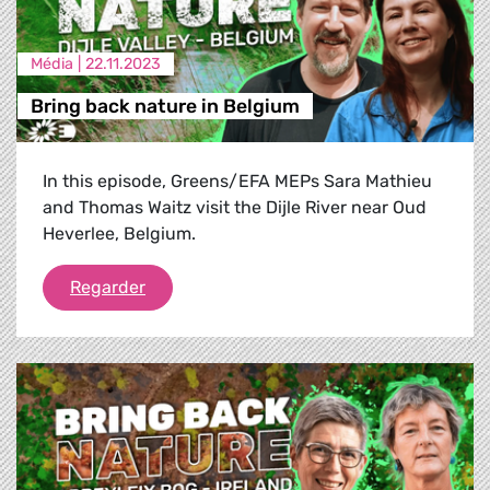
Média |
22.11.2023
Bring back nature in Belgium
In this episode, Greens/EFA MEPs Sara Mathieu
and Thomas Waitz visit the Dijle River near Oud
Heverlee, Belgium.
Bring back nature in Belgium
Regarder