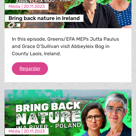
Média |
20.11.2023
Bring back nature in Ireland
In this episode, Greens/EFA MEPs Jutta Paulus
and Grace O’Sullivan visit Abbeyleix Bog in
County Laois, Ireland.
Bring back nature in Ireland
Regarder
Média |
20.11.2023