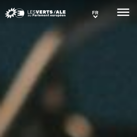
Greens/EFA Home
FR
FR