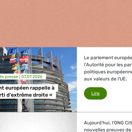
Le parlement europée
l’Autorité pour les pa
politiques européennes
e presse |
07.07.2026
aux valeurs de l'UE.
t européen rappelle à
Le Parlement e
Lire
arti d'extrême droite «
griculture
Aujourd'hui, l'ONG Ci
, Energie, Transport
nouvelles preuves de l'