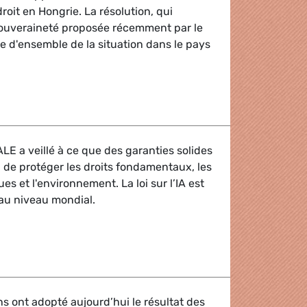
droit en Hongrie. La résolution, qui
 souveraineté proposée récemment par le
ue d'ensemble de la situation dans le pays
ablant en termes d'Etat de droit
LE a veillé à ce que des garanties solides
n de protéger les droits fondamentaux, les
s et l'environnement. La loi sur l’IA est
au niveau mondial.
igence artificielle (IA) : un signal fort de l’Europe
 ont adopté aujourd’hui le résultat des