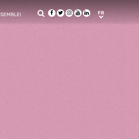
Rechercher
Facebook
Twitter
Instagram
Youtube
LinkedIn
FR
FR
NSEMBLE!
ub menu