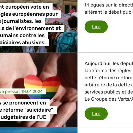
trilogues sur la direc
nt européen vote en
altérant le débat publ
ègles européennes pour
 journalistes, les
Le Parlement e
Lire
.s de l'environnement et
humains contre les
diciaires abusives.
Aujourd'hui, les dép
la réforme des règles 
cette réforme renforce
arbitraire de la dett
e presse |
18.01.2024
services publics et de
Le Groupe des Verts/
s se prononcent en
e réforme "suicidaire"
Les députés se
Lire
budgétaires de l'UE