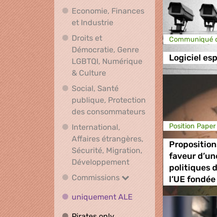
Economie, Finances
Economie, Finances et Indus
et Industrie
Droits et
Communiqué d
Démocratie, Genre
Logiciel es
LGBTQI, Numérique
Droits et Démocratie, Genre L
& Culture
Social, Santé
publique, Protection
Social, Santé publ
des consommateurs
Position Paper
International,
Affaires étrangères,
Proposition
Sécurité, Migration,
faveur d’un
International, Affaires 
Développement
politiques d
Commissions
Commissions
l’UE fondée 
uniquement ALE
uniquement ALE
Pirates only
Pirates only