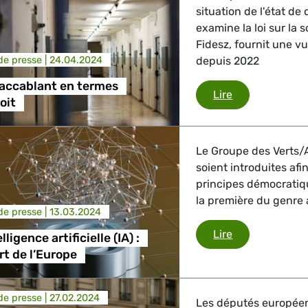
situation de l'état de 
examine la loi sur la
Fidesz, fournit une v
e presse |
24.04.2024
depuis 2022
 accablant en termes
Un tableau acc
Lire
oit
Le Groupe des Verts/A
soient introduites afi
principes démocratique
la première du genre 
e presse |
13.03.2024
Loi sur l’intell
Lire
elligence artificielle (IA) :
rt de l’Europe
e presse |
27.02.2024
Les députés européens