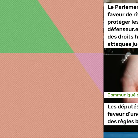
Le Parleme
faveur de r
protéger les
défenseur.e
des droits 
attaques ju
Communiqué d
Les député
faveur d'un
des règles 