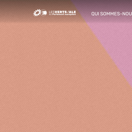
Greens/EFA Home
QUI SOMMES-NOU
show/hide sub m