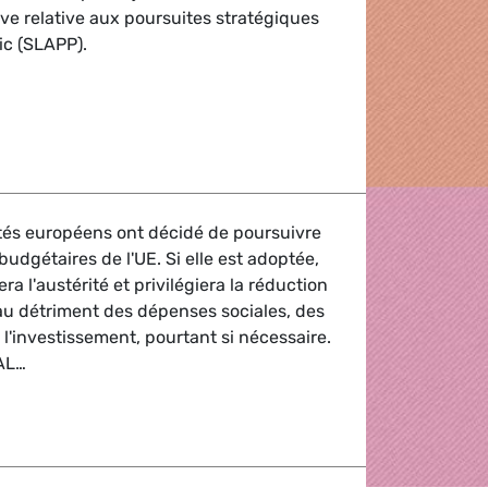
tive relative aux poursuites stratégiques
ic (SLAPP).
uropéen vote en faveur de règles européennes pour protéger 
utés européens ont décidé de poursuivre
budgétaires de l'UE. Si elle est adoptée,
ra l'austérité et privilégiera la réduction
e au détriment des dépenses sociales, des
 l'investissement, pourtant si nécessaire.
AL…
 prononcent en faveur d'une réforme "suicidaire" des règles