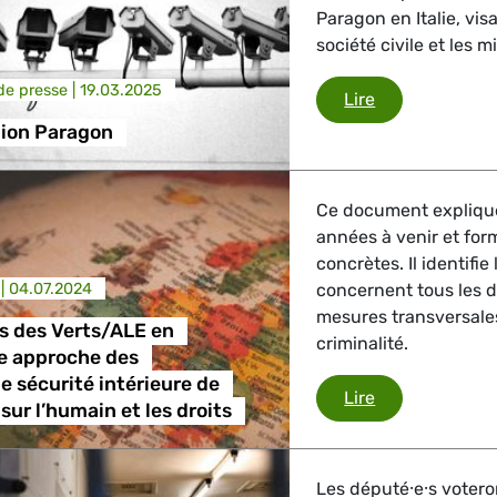
Paragon en Italie, visa
société civile et les mi
trie
e presse |
19.03.2025
Logiciel espio
Lire
pion Paragon
GBTQI, Numérique & Culture
Ce document explique 
années à venir et for
ique, Protection des consommateurs
concrètes. Il identifi
 |
04.07.2024
concernent tous les d
mesures transversales
s des Verts/ALE en
criminalité.
e approche des
étrangères, Sécurité, Migration, Développement
e sécurité intérieure de
Propositions d
Lire
sur l’humain et les droits
Les député⸱e⸱s voteron