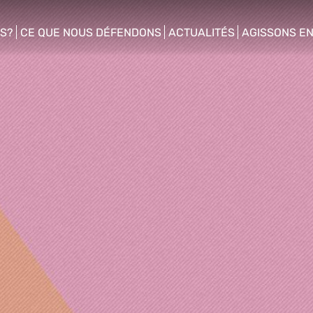
S?
CE QUE NOUS DÉFENDONS
ACTUALITÉS
AGISSONS E
enu
show/hide sub menu
show/hide sub menu
show/hide s