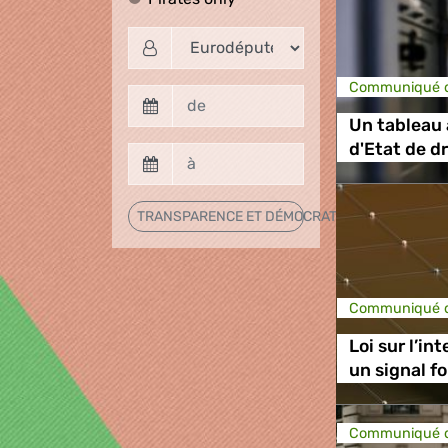
Communiqué d
Un tableau
d'Etat de dr
TRANSPARENCE ET DÉMOCRATIE
Communiqué d
Loi sur l’int
un signal fo
Communiqué d