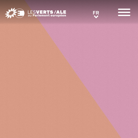
Greens/EFA Home
FR
FR