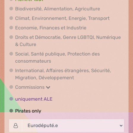
Biodiversité, A
Biodiversité, Alimentation, Agriculture
Climat, En
Climat, Environnement, Energie, Transport
Economie, Finances e
Economie, Finances et Industrie
Droits et Démocratie, Genre LGBTQI, Numérique
Droits et Démocratie, Genre LGBTQI, Numér
& Culture
Social, Santé publique, Protection des
Social, Santé publique, Protection 
consommateurs
International, Affaires étrangères, Sécurité,
International, Affaires ét
Migration, Développement
Commissions
Commissions
uniquement ALE
uniquement ALE
Pirates only
Pirates only