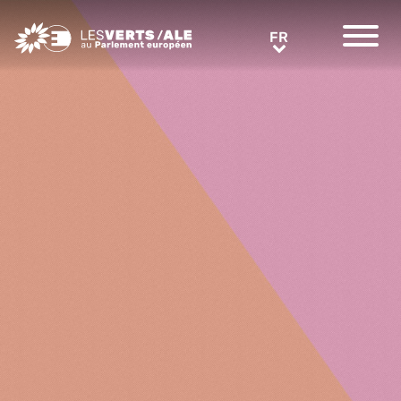
Greens/EFA Home
FR
FR