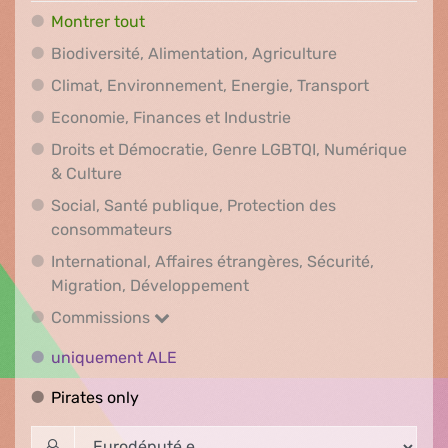
Montrer tout
Biodiversité, A
Biodiversité, Alimentation, Agriculture
Climat, En
Climat, Environnement, Energie, Transport
Economie, Finances e
Economie, Finances et Industrie
Droits et Démocratie, Genre LGBTQI, Numérique
Droits et Démocratie, Genre LGBTQI, Numér
& Culture
Social, Santé publique, Protection des
Social, Santé publique, Protection 
consommateurs
International, Affaires étrangères, Sécurité,
International, Affaires ét
Migration, Développement
Commissions
Commissions
uniquement ALE
uniquement ALE
Pirates only
Pirates only