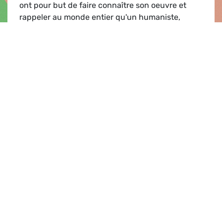
ont pour but de faire connaître son oeuvre et
rappeler au monde entier qu'un humaniste,
défenseur des libertés, écrivain remarquable et
Prix Nobel de la Paix est toujours en prison en
Chine tout en protester contre son enfermement.
Lecture des oeuvres de Liu Xiaobo
Lire
Actualités |
16.03.2012
Debriefing