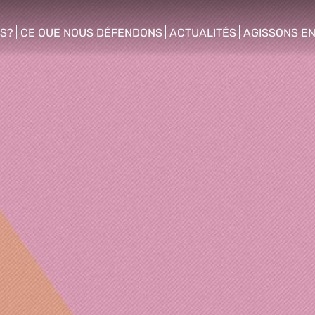
S?
CE QUE NOUS DÉFENDONS
ACTUALITÉS
AGISSONS E
enu
show/hide sub menu
show/hide sub menu
show/hide s