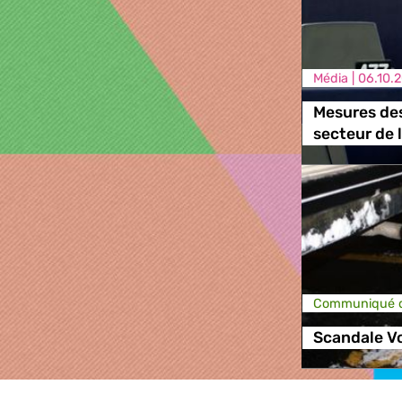
Média |
06.10.
Mesures des
secteur de 
Communiqué d
Scandale V