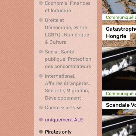
Economie, Finances
Economie, Finances et Indus
et Industrie
Communiqué d
Droits et
Démocratie, Genre
Catastroph
LGBTQI, Numérique
Hongrie
Droits et Démocratie, Genre L
& Culture
Social, Santé
publique, Protection
Social, Santé publ
des consommateurs
International,
Affaires étrangères,
Sécurité, Migration,
Communiqué d
International, Affaires 
Développement
Scandale V
Commissions
Commissions
uniquement ALE
uniquement ALE
Pirates only
Pirates only