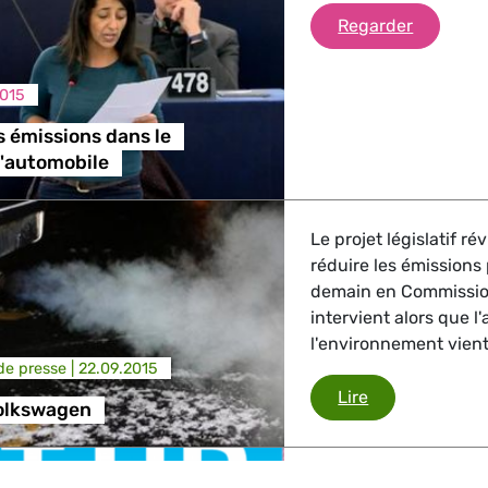
Mesures d
Regarder
2015
 émissions dans le
l'automobile
Le projet législatif r
réduire les émissions
demain en Commission
intervient alors que 
l'environnement vient
e presse |
22.09.2015
Scandale Vol
Lire
olkswagen
Les Verts européens e