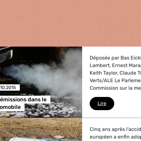
Déposée par Bas Eick
Lambert, Ernest Marag
Keith Taylor, Claude
Verts/ALE Le Parleme
.10.2015
Commission sur la mes
émissions dans le
Mesure des émi
Lire
tomobile
griculture
Cinq ans après l’acci
, Energie, Transport
européen a enfin adop