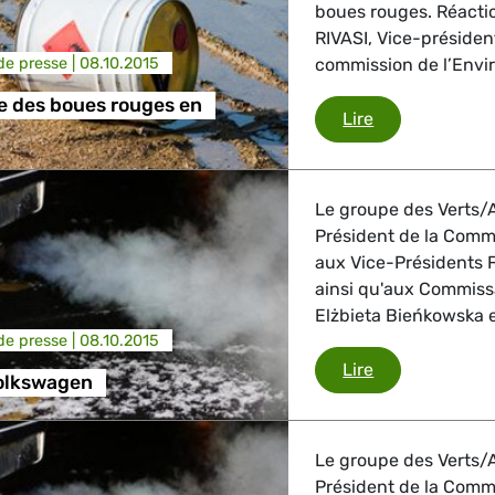
boues rouges. Réacti
trie
RIVASI, Vice-préside
e presse |
08.10.2015
commission de l’Envi
e des boues rouges en
Catastrophe d
Lire
GBTQI, Numérique & Culture
Le groupe des Verts/A
Président de la Com
ique, Protection des consommateurs
aux Vice-Présidents 
ainsi qu'aux Commissa
Elżbieta Bieńkowska et
e presse |
08.10.2015
étrangères, Sécurité, Migration, Développement
Scandale Vol
Lire
olkswagen
Le groupe des Verts/A
Président de la Com