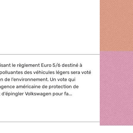
es émissions dans le secteur de l'automobile
évisant le règlement Euro 5/6 destiné à
 polluantes des véhicules légers sera voté
 de l'environnement. Un vote qui
l'agence américaine de protection de
 d'épingler Volkswagen pour fa...
kswagen
stiment que TTIP n'est pas le modèle de