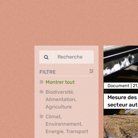
FILTRE
Montrer tout
Document |
21
Biodiversité,
Mesure des 
Alimentation,
secteur au
Biodiversité, Alimentation, A
Agriculture
Climat,
Environnement,
Climat, Environnement
Energie, Transport