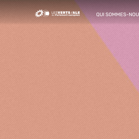
Greens/EFA Home
QUI SOMMES-NOU
show/hide sub m