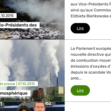
aux Vice-Présidents 
ainsi qu'aux Commissa
.10.2015
Elżbieta Bieńkowska et
Co-Présidents des
Lettre des Co-
Lire
Le Parlement européen
nouvelle directive qui
de combustion moyenn
émissions d’oxydes d
depuis le scandale V
amb...
e presse |
07.10.2015
Pollution atm
Lire
atmosphérique