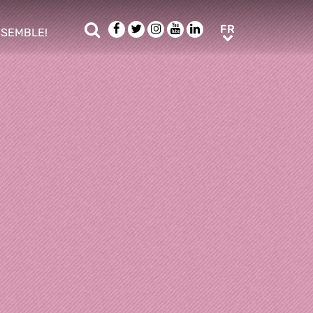
Rechercher
Facebook
Twitter
Instagram
Youtube
LinkedIn
FR
FR
NSEMBLE!
ub menu