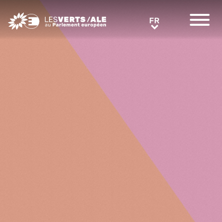
Greens/EFA Home
FR
FR