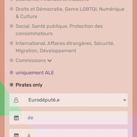
Droits et Démocratie, Genre LGBTQI, Numérique
Droits et Démocratie, Genre LGBTQI, Numér
& Culture
Social, Santé publique, Protection des
Social, Santé publique, Protection 
consommateurs
International, Affaires étrangères, Sécurité,
International, Affaires ét
Migration, Développement
Commissions
Commissions
uniquement ALE
uniquement ALE
Pirates only
Pirates only