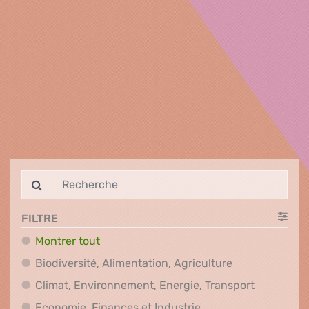
FILTRE
Montrer tout
Biodiversité, A
Biodiversité, Alimentation, Agriculture
Climat, En
Climat, Environnement, Energie, Transport
Economie, Finances e
Economie, Finances et Industrie