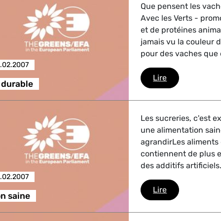
Que pensent les vache
Avec les Verts - prom
et de protéines anima
jamais vu la couleur d
pour des vaches que d
.02.2007
Agriculture du
Lire
 durable
griculture
Les sucreries, c'est e
une alimentation saine
agrandirLes aliment
, Energie, Transport
contiennent de plus e
des additifs artificiel
.02.2007
trie
Alimentation s
Lire
n saine