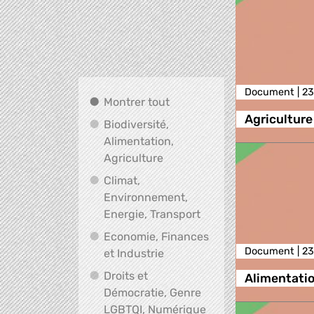
Document |
23
Montrer tout
Montrer tout
Agriculture
Biodiversité,
Alimentation,
Biodiversité, Alimentation, A
Agriculture
Climat,
Environnement,
Climat, Environnement
Energie, Transport
Economie, Finances
Document |
23
Economie, Finances et Indus
et Industrie
Droits et
Alimentatio
Démocratie, Genre
LGBTQI, Numérique