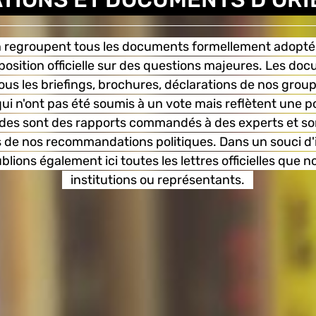
on regroupent tous les documents formellement adopté
position officielle sur des questions majeures. Les doc
ous les briefings, brochures, déclarations de nos group
i n'ont pas été soumis à un vote mais reflètent une po
tudes sont des rapports commandés à des experts et s
 de nos recommandations politiques. Dans un souci d'
lions également ici toutes les lettres officielles que 
institutions ou représentants.