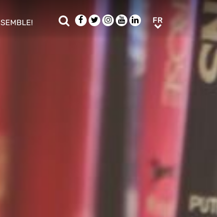
Rechercher
Facebook
Twitter
Instagram
Youtube
LinkedIn
FR
FR
NSEMBLE!
ub menu