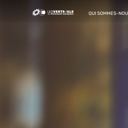
Greens/EFA Home
QUI SOMMES-NOU
show/hide sub m