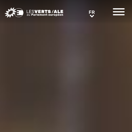
Greens/EFA Home
FR
FR