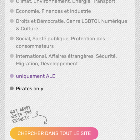
Climat, En
Climat, Environnement, Energie, Transport
Economie, Finances e
Economie, Finances et Industrie
Droits et Démocratie, Genre LGBTQI, Numérique
Droits et Démocratie, Genre LGBTQI, Numér
& Culture
Social, Santé publique, Protection des
Social, Santé publique, Protection 
consommateurs
International, Affaires étrangères, Sécurité,
International, Affaires ét
Migration, Développement
uniquement ALE
uniquement ALE
Pirates only
Pirates only
CHERCHER DANS TOUT LE SITE