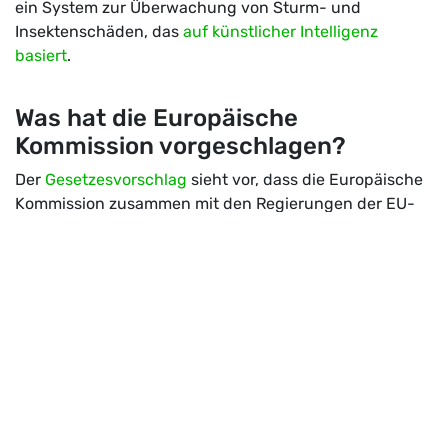
ein System zur Überwachung von Sturm- und
Insektenschäden, das
auf künstlicher Intelligenz
basiert
.
Was hat die Europäische
Kommission vorgeschlagen?
Der
Gesetzesvorschlag
sieht vor, dass die Europäische
Kommission zusammen mit den Regierungen der EU-
Mitgliedsländer Daten über 22 Indikatoren sammeln –
vom gesamten Waldgebiet bis hin zur
Zusammensetzung und Vielfalt der Baumarten. Die
Kommission würde mittels Satellitentechnologie
standardisierte und flächendeckende Daten über alle
27 EU-Länder erheben. Ergänzend würden die
nationalen Regierungen Daten aus
Bodenuntersuchungen beisteuern, die zwischen den
Ländern vergleichbar sind. Die Häufigkeit der
Datenerhebung würde je nach Indikator zwischen einer