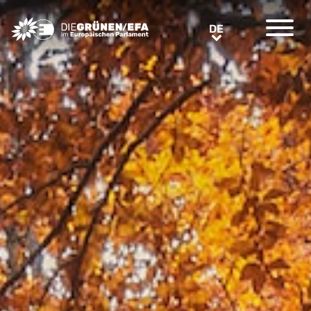
Greens/EFA Home
DE
DE