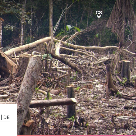
CS
CS
|
DE