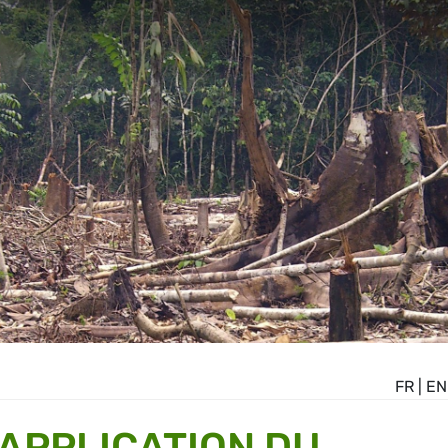
FR
|
EN
'APPLICATION DU