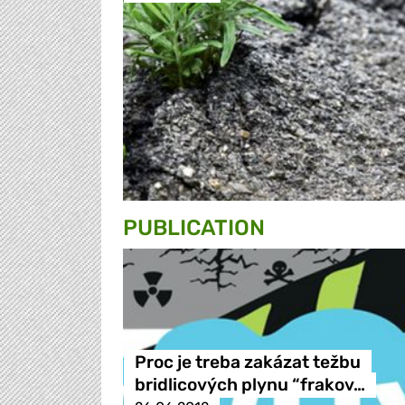
PUBLICATION
Proc je treba zakázat težbu
bridlicových plynu “frakov…