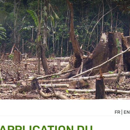
FR
|
EN
'APPLICATION DU