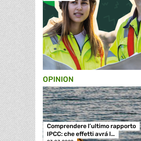
OPINION
Comprendere l’ultimo rapporto
IPCC: che effetti avrá l…