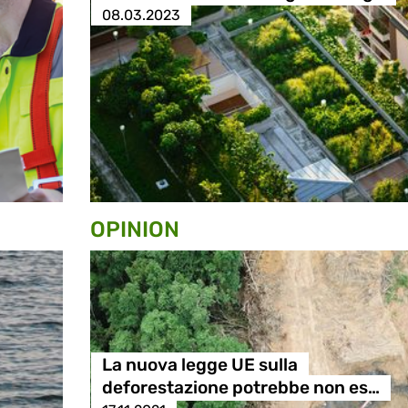
08.03.2023
OPINION
La nuova legge UE sulla
deforestazione potrebbe non es…