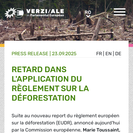
Greens/EFA Home
RO
RO
PRESS RELEASE |
23.09.2025
FR
|
EN
|
DE
RETARD DANS
L'APPLICATION DU
RÈGLEMENT SUR LA
DÉFORESTATION
Suite au nouveau report du règlement européen
sur la déforestation (EUDR), annoncé aujourd'hui
par la Commission européenne,
Marie Toussaint,