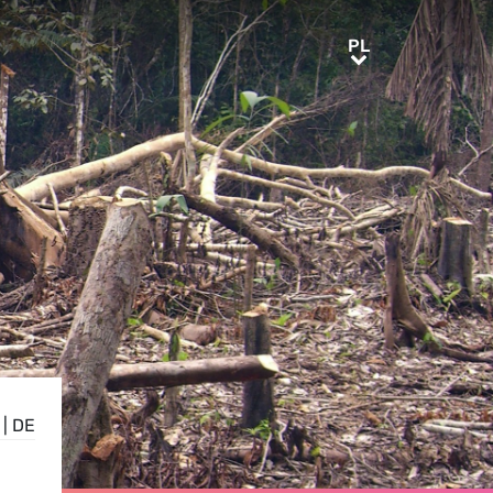
PL
PL
|
DE