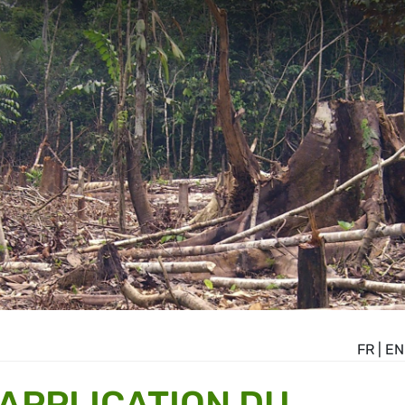
FR
|
EN
'APPLICATION DU